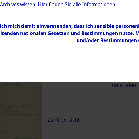
 Archives wissen.
Hier
finden Sie alle Informationen.
)
 ich mich damit einverstanden, dass ich sensible persone
0085 (84620260)
tenden nationalen Gesetzen und Bestimmungen nutze. Mir
und/oder Bestimmungen st
Übergeordnetes
Exhumierun
Dokument
vom Konzen
Wetterfeld 
Diebersrie
ums Leben
Inhalt
Zur Übersicht