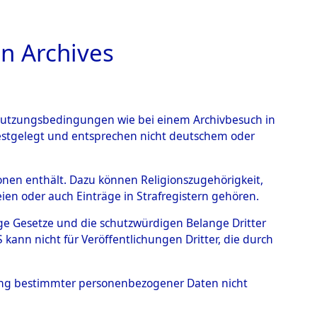
n Archives
TIONS ONLINE
n Nutzungsbedingungen wie bei einem Archivbesuch in
festgelegt und entsprechen nicht deutschem oder
auf dem Todesmarsch vom
rsonen enthält. Dazu können Religionszugehörigkeit,
en oder auch Einträge in Strafregistern gehören.
r Befreiung in Wetterfeld
tige Gesetze und die schutzwürdigen Belange Dritter
schen Diebersried und
ann nicht für Veröffentlichungen Dritter, die durch
weitig ums Leben
hung bestimmter personenbezogener Daten nicht
4620175)
→
0085