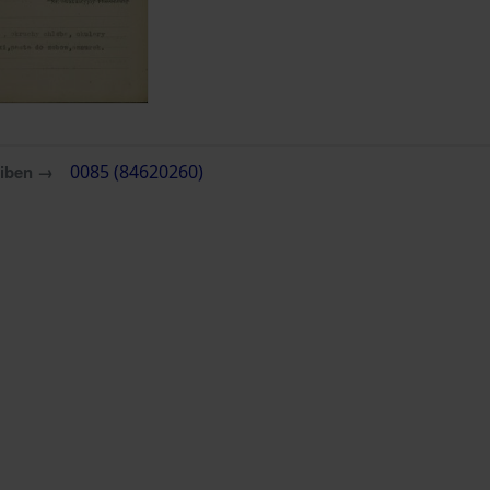
eiben →
0085 (84620260)