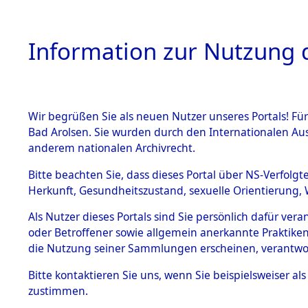
Information zur Nutzung d
Wir begrüßen Sie als neuen Nutzer unseres Portals! Fü
HOME
BESTANDSB
Bad Arolsen. Sie wurden durch den Internationalen Au
anderem nationalen Archivrecht.
BESTÄNDE
Exhumieru
Bitte beachten Sie, dass dieses Portal über NS-Verfolgt
Herkunft, Gesundheitszustand, sexuelle Orientierung, 
Konzentrat
1.
Inhaftierungsdoku
Als Nutzer dieses Portals sind Sie persönlich dafür ver
mente
(Landkreis
oder Betroffener sowie allgemein anerkannte Praktiken
5. Verschiedenes
die Nutzung seiner Sammlungen erscheinen, verantwo
Pösing (1
5.3
Bitte
kontaktieren
Sie uns, wenn Sie beispielsweiser a
Todesmärsche
zustimmen.
5.3.1 Alliierte
gekommene
Erhebungen