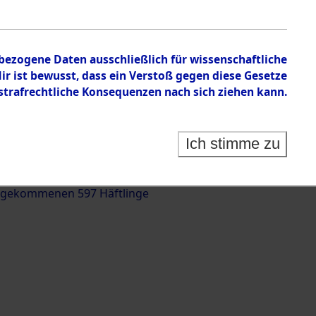
nbezogene Daten ausschließlich für wissenschaftliche
 ist bewusst, dass ein Verstoß gegen diese Gesetze
rafrechtliche Konsequenzen nach sich ziehen kann.
g und Identifizierung der auf dem Todesmarsch
trationslager Flossenbürg bis zur Befreiung in
Ich stimme zu
(Landkreis Roding) auf der Strecke zwischen
d und Pösing (11 km) ermordeten oder anderweitig
 gekommenen 597 Häftlinge