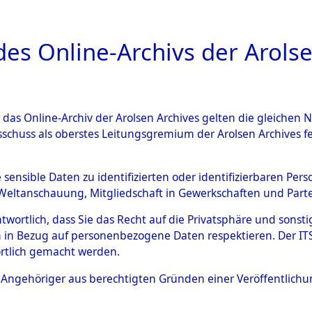
a
A
es Online-Archivs der Arolse
DIGITAL COLLEC
r das Online-Archiv der Arolsen Archives gelten die gleiche
ESCHREIBUNG
ARCHIVALE
ÜBERSICHT
BILD
sschuss als oberstes Leitungsgremium der Arolsen Archives 
ng und Identifizierung der 
e sensible Daten zu identifizierten oder identifizierbaren Pe
Weltanschauung, Mitgliedschaft in Gewerkschaften und Partei
ionslager Flossenbürg bis zu
antwortlich, dass Sie das Recht auf die Privatsphäre und sons
 Roding) auf der Strecke zwi
 in Bezug auf personenbezogene Daten respektieren. Der ITS k
rtlich gemacht werden.
1 km) ermordeten oder ander
ls Angehöriger aus berechtigten Gründen einer Veröffentlic
n 597 Häftlinge
→
0006 (8