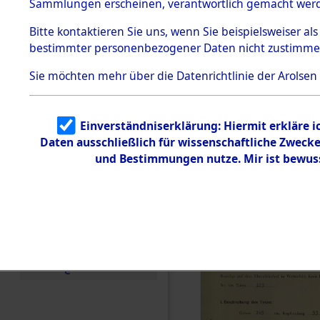
zur Befrei
Sammlungen erscheinen, verantwortlich gemacht wer
Todesmärsche
Roding) au
5.3.1 Alliierte
Bitte
kontaktieren
Sie uns, wenn Sie beispielsweiser al
Erhebungen
bestimmter personenbezogener Daten nicht zustimme
zu
Diebersrie
Todesmärsch
en
Sie möchten mehr über die Datenrichtlinie der Arolsen
ermordete
5.3.2
Versuchte
Identifizierun
Leben gek
Einverständniserklärung: Hiermit erkläre 
g
Daten ausschließlich für wissenschaftliche Zwec
5.3.3
0006 (846
Todesmärsch
und Bestimmungen nutze. Mir ist bewus
e /
Identifikation
unbekannter
Toter
5.3.5
Grabermittlu
ng /
Friedhofsplän
e