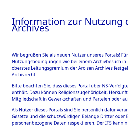
Information zur Nutzung d
Archives
HOME
BESTANDSBESCHREIBUNG
ARCHIVAL
Wir begrüßen Sie als neuen Nutzer unseres Portals! Für
Nutzungsbedingungen wie bei einem Archivbesuch in B
oberstes Leitungsgremium der Arolsen Archives festg
Archivrecht.
BESTÄNDE
Bitte beachten Sie, dass dieses Portal über NS-Verfolgte
Exhumierun
enthält. Dazu können Religionszugehörigkeit, Herkunf
Mitgliedschaft in Gewerkschaften und Parteien oder auc
auf dem T
1.
Inhaftierungsdoku
mente
Als Nutzer dieses Portals sind Sie persönlich dafür vera
Konzentrat
Gesetze und die schutzwürdigen Belange Dritter oder B
5. Verschiedenes
personenbezogene Daten respektieren. Der ITS kann nic
5.3