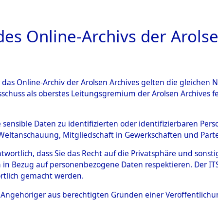
a
A
es Online-Archivs der Arolse
DIGITAL COLLEC
r das Online-Archiv der Arolsen Archives gelten die gleiche
ESCHREIBUNG
ARCHIVALE
ÜBERSICHT
BILD
sschuss als oberstes Leitungsgremium der Arolsen Archives 
ng auf dem Transport versto
e sensible Daten zu identifizierten oder identifizierbaren Pe
Weltanschauung, Mitgliedschaft in Gewerkschaften und Partei
gsunfähiger Häftlinge in da
antwortlich, dass Sie das Recht auf die Privatsphäre und sons
aus anderen Konzentrations
 in Bezug auf personenbezogene Daten respektieren. Der ITS k
rtlich gemacht werden.
ten Kriegstage
→
0001 (8462
ls Angehöriger aus berechtigten Gründen einer Veröffentlic