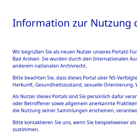
Information zur Nutzung d
Wir begrüßen Sie als neuen Nutzer unseres Portals! Fü
HOME
BESTANDSB
Bad Arolsen. Sie wurden durch den Internationalen Au
anderem nationalen Archivrecht.
BESTÄNDE
Einlieferu
Bitte beachten Sie, dass dieses Portal über NS-Verfolgt
Herkunft, Gesundheitszustand, sexuelle Orientierung, 
vernehmun
1.
Inhaftierungsdoku
Als Nutzer dieses Portals sind Sie persönlich dafür ver
mente
KZ Dachau 
oder Betroffener sowie allgemein anerkannte Praktiken
5. Verschiedenes
die Nutzung seiner Sammlungen erscheinen, verantwo
5.3
in die letz
Bitte
kontaktieren
Sie uns, wenn Sie beispielsweiser a
Todesmärsche
zustimmen.
5.3.1 Alliierte
Erhebungen