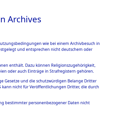
n Archives
TIONS ONLINE
n Nutzungsbedingungen wie bei einem Archivbesuch in
festgelegt und entsprechen nicht deutschem oder
rbener oder
rsonen enthält. Dazu können Religionszugehörigkeit,
en oder auch Einträge in Strafregistern gehören.
s KZ Buchenwald und das
tige Gesetze und die schutzwürdigen Belange Dritter
lagern ab Ende 1944 bis
ann nicht für Veröffentlichungen Dritter, die durch
5017)
→
0005 (84625023)
hung bestimmter personenbezogener Daten nicht