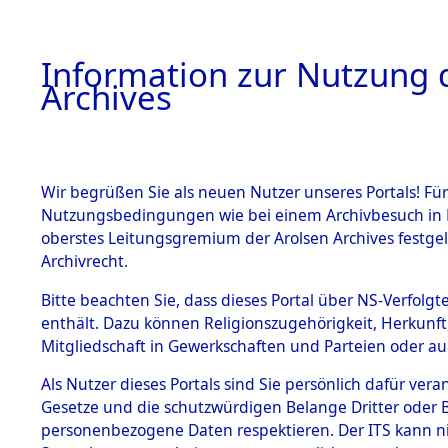
Information zur Nutzung d
Archives
HOME
BESTANDSBESCHREIBUNG
ARCHIVAL
Wir begrüßen Sie als neuen Nutzer unseres Portals! Für
Nutzungsbedingungen wie bei einem Archivbesuch in B
oberstes Leitungsgremium der Arolsen Archives festg
Archivrecht.
BESTÄNDE
Bitte beachten Sie, dass dieses Portal über NS-Verfolgte
Einlieferu
enthält. Dazu können Religionszugehörigkeit, Herkunf
Mitgliedschaft in Gewerkschaften und Parteien oder auc
verstorbe
1.
Inhaftierungsdoku
mente
Als Nutzer dieses Portals sind Sie persönlich dafür vera
vernehmun
Gesetze und die schutzwürdigen Belange Dritter oder B
5. Verschiedenes
personenbezogene Daten respektieren. Der ITS kann nic
5.3