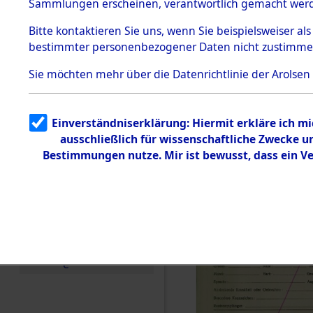
KZ Buchen
Sammlungen erscheinen, verantwortlich gemacht wer
Todesmärsche
anderen K
5.3.1 Alliierte
Bitte
kontaktieren
Sie uns, wenn Sie beispielsweiser al
Erhebungen
bestimmter personenbezogener Daten nicht zustimme
zu
1944 bis in
Todesmärsch
en
Sie möchten mehr über die Datenrichtlinie der Arolsen
5.3.2
0001 (846
Versuchte
Identifizierun
Einverständniserklärung: Hiermit erkläre ich m
g
ausschließlich für wissenschaftliche Zwecke 
5.3.3
Todesmärsch
Bestimmungen nutze. Mir ist bewusst, dass ein V
e /
Identifikation
unbekannter
Toter
5.3.5
Grabermittlu
ng /
Friedhofsplän
e