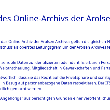
a
A
es Online-Archivs der Arolse
DIGITAL COLLEC
r das Online-Archiv der Arolsen Archives gelten die gleiche
ESCHREIBUNG
ARCHIVALE
ÜBERSICHT
BILD
sschuss als oberstes Leitungsgremium der Arolsen Archives 
ng auf dem Transport versto
e sensible Daten zu identifizierten oder identifizierbaren Pe
Weltanschauung, Mitgliedschaft in Gewerkschaften und Partei
gsunfähiger Häftlinge in da
antwortlich, dass Sie das Recht auf die Privatsphäre und sons
aus anderen Konzentrations
 in Bezug auf personenbezogene Daten respektieren. Der ITS k
rtlich gemacht werden.
ten Kriegstage
→
0001 (8462
ls Angehöriger aus berechtigten Gründen einer Veröffentlic