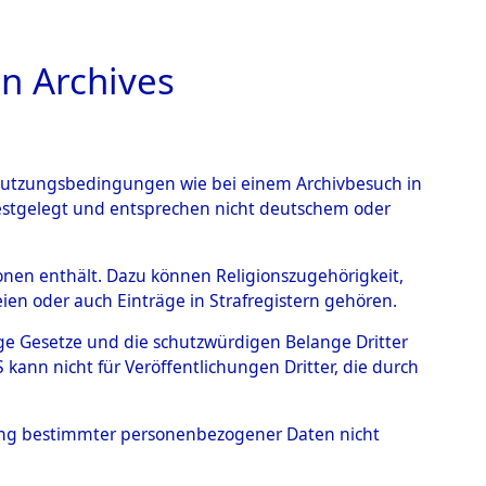
n Archives
TIONS ONLINE
n Nutzungsbedingungen wie bei einem Archivbesuch in
festgelegt und entsprechen nicht deutschem oder
rbener oder
rsonen enthält. Dazu können Religionszugehörigkeit,
en oder auch Einträge in Strafregistern gehören.
s KZ Buchenwald und das
tige Gesetze und die schutzwürdigen Belange Dritter
lagern ab Ende 1944 bis
ann nicht für Veröffentlichungen Dritter, die durch
5017)
→
0033 (84625051)
hung bestimmter personenbezogener Daten nicht