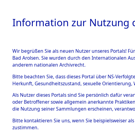
Information zur Nutzung d
Wir begrüßen Sie als neuen Nutzer unseres Portals! Fü
HOME
BESTANDSB
Bad Arolsen. Sie wurden durch den Internationalen Au
anderem nationalen Archivrecht.
BESTÄNDE
Einlieferu
Bitte beachten Sie, dass dieses Portal über NS-Verfolgt
Herkunft, Gesundheitszustand, sexuelle Orientierung, 
vernehmun
1.
Inhaftierungsdoku
Als Nutzer dieses Portals sind Sie persönlich dafür ver
mente
KZ Dachau 
oder Betroffener sowie allgemein anerkannte Praktiken
5. Verschiedenes
die Nutzung seiner Sammlungen erscheinen, verantwo
5.3
in die letz
Bitte
kontaktieren
Sie uns, wenn Sie beispielsweiser a
Todesmärsche
zustimmen.
5.3.1 Alliierte
Erhebungen