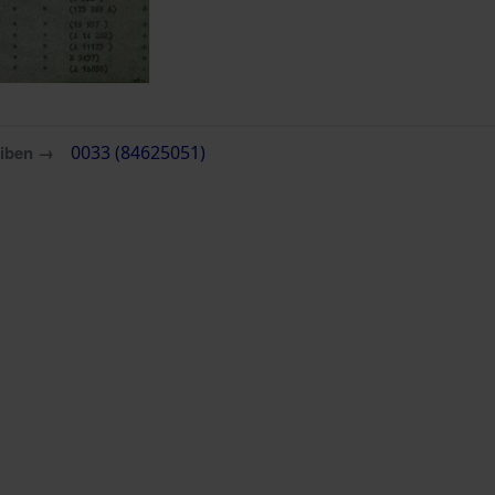
eiben →
0033 (84625051)