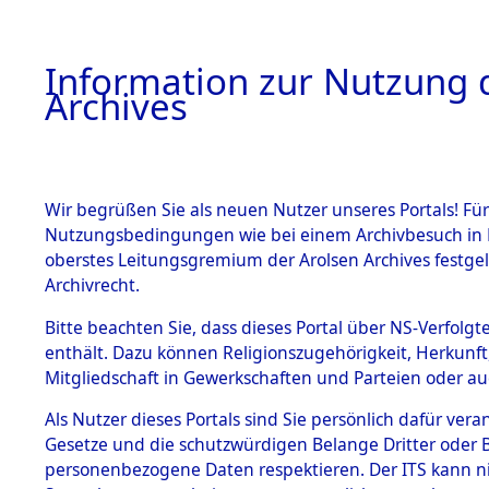
Information zur Nutzung d
Archives
HOME
BESTANDSBESCHREIBUNG
ARCHIVAL
Wir begrüßen Sie als neuen Nutzer unseres Portals! Für
Nutzungsbedingungen wie bei einem Archivbesuch in B
oberstes Leitungsgremium der Arolsen Archives festg
Archivrecht.
BESTÄNDE
Bitte beachten Sie, dass dieses Portal über NS-Verfolgte
Einlieferu
enthält. Dazu können Religionszugehörigkeit, Herkunf
Mitgliedschaft in Gewerkschaften und Parteien oder auc
verstorbe
1.
Inhaftierungsdoku
mente
Als Nutzer dieses Portals sind Sie persönlich dafür vera
vernehmun
Gesetze und die schutzwürdigen Belange Dritter oder B
5. Verschiedenes
personenbezogene Daten respektieren. Der ITS kann nic
5.3