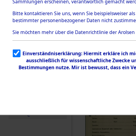
KZ Buchen
Sammlungen erscheinen, verantwortlich gemacht wer
Todesmärsche
anderen K
5.3.1 Alliierte
Bitte
kontaktieren
Sie uns, wenn Sie beispielsweiser al
Erhebungen
bestimmter personenbezogener Daten nicht zustimme
zu
1944 bis in
Todesmärsch
en
Sie möchten mehr über die Datenrichtlinie der Arolsen
5.3.2
0001 (846
Versuchte
Identifizierun
Einverständniserklärung: Hiermit erkläre ich m
g
ausschließlich für wissenschaftliche Zwecke 
5.3.3
Todesmärsch
Bestimmungen nutze. Mir ist bewusst, dass ein V
e /
Identifikation
unbekannter
Toter
5.3.5
Grabermittlu
ng /
Friedhofsplän
e