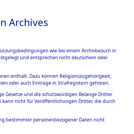
n Archives
TIONS ONLINE
n Nutzungsbedingungen wie bei einem Archivbesuch in
festgelegt und entsprechen nicht deutschem oder
rbener oder
rsonen enthält. Dazu können Religionszugehörigkeit,
en oder auch Einträge in Strafregistern gehören.
s KZ Buchenwald und das
tige Gesetze und die schutzwürdigen Belange Dritter
lagern ab Ende 1944 bis
ann nicht für Veröffentlichungen Dritter, die durch
5017)
→
0093 (84625111)
hung bestimmter personenbezogener Daten nicht