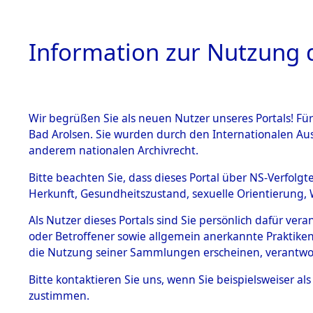
Information zur Nutzung d
Wir begrüßen Sie als neuen Nutzer unseres Portals! Fü
HOME
BESTANDSB
Bad Arolsen. Sie wurden durch den Internationalen Au
anderem nationalen Archivrecht.
BESTÄNDE
Einlieferu
Bitte beachten Sie, dass dieses Portal über NS-Verfolgt
Herkunft, Gesundheitszustand, sexuelle Orientierung, 
vernehmun
1.
Inhaftierungsdoku
Als Nutzer dieses Portals sind Sie persönlich dafür ver
mente
KZ Dachau 
oder Betroffener sowie allgemein anerkannte Praktiken
5. Verschiedenes
die Nutzung seiner Sammlungen erscheinen, verantwo
5.3
in die letz
Bitte
kontaktieren
Sie uns, wenn Sie beispielsweiser a
Todesmärsche
zustimmen.
5.3.1 Alliierte
Erhebungen