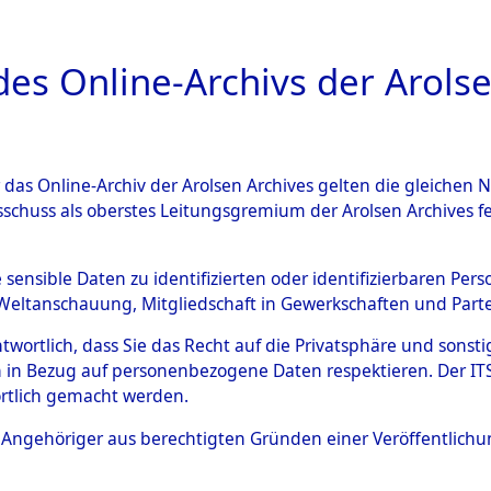
a
A
es Online-Archivs der Arolse
DIGITAL COLLEC
r das Online-Archiv der Arolsen Archives gelten die gleiche
ESCHREIBUNG
ARCHIVALE
ÜBERSICHT
BILD
sschuss als oberstes Leitungsgremium der Arolsen Archives 
ng auf dem Transport versto
e sensible Daten zu identifizierten oder identifizierbaren Pe
Weltanschauung, Mitgliedschaft in Gewerkschaften und Partei
gsunfähiger Häftlinge in da
antwortlich, dass Sie das Recht auf die Privatsphäre und sons
aus anderen Konzentrations
 in Bezug auf personenbezogene Daten respektieren. Der ITS k
rtlich gemacht werden.
ten Kriegstage
→
0001 (8462
ls Angehöriger aus berechtigten Gründen einer Veröffentlic