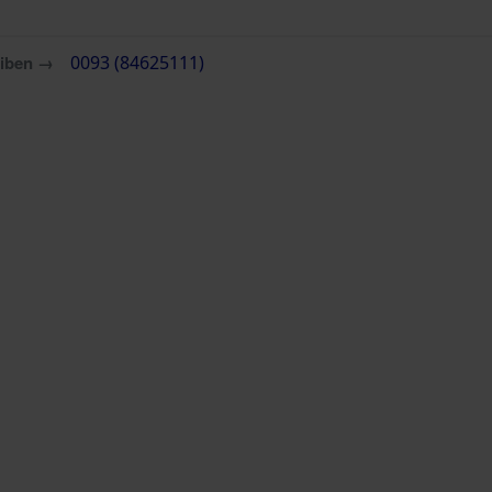
eiben →
0093 (84625111)