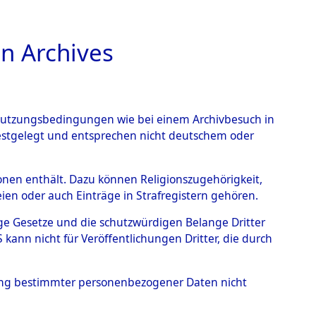
n Archives
TIONS ONLINE
n Nutzungsbedingungen wie bei einem Archivbesuch in
festgelegt und entsprechen nicht deutschem oder
gen bezüglich
rsonen enthält. Dazu können Religionszugehörigkeit,
en oder auch Einträge in Strafregistern gehören.
0040 (84625786)
tige Gesetze und die schutzwürdigen Belange Dritter
ann nicht für Veröffentlichungen Dritter, die durch
hung bestimmter personenbezogener Daten nicht
n den ITS und Nachforschungen bezüglich