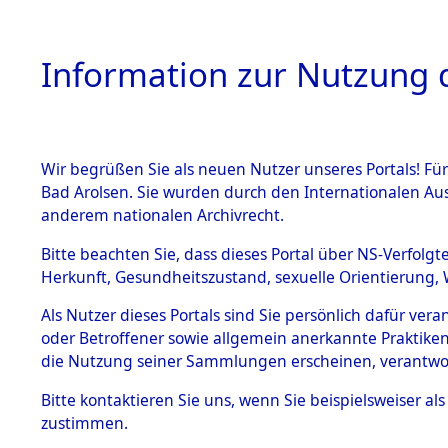
Information zur Nutzung d
Wir begrüßen Sie als neuen Nutzer unseres Portals! Fü
HOME
BESTANDSB
Bad Arolsen. Sie wurden durch den Internationalen Au
anderem nationalen Archivrecht.
BESTÄNDE
Anfragen 
Bitte beachten Sie, dass dieses Portal über NS-Verfolgt
Herkunft, Gesundheitszustand, sexuelle Orientierung, 
1.
Todesmär
Inhaftierungsdoku
Als Nutzer dieses Portals sind Sie persönlich dafür ver
mente
oder Betroffener sowie allgemein anerkannte Praktiken
5. Verschiedenes
die Nutzung seiner Sammlungen erscheinen, verantwo
5.3
Bitte
kontaktieren
Sie uns, wenn Sie beispielsweiser a
Todesmärsche
zustimmen.
5.3.1 Alliierte
Erhebungen