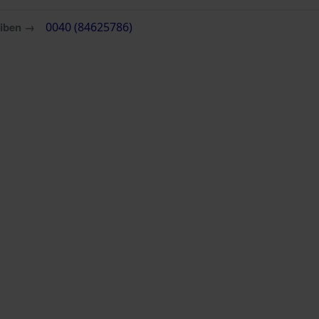
eiben →
0040 (84625786)