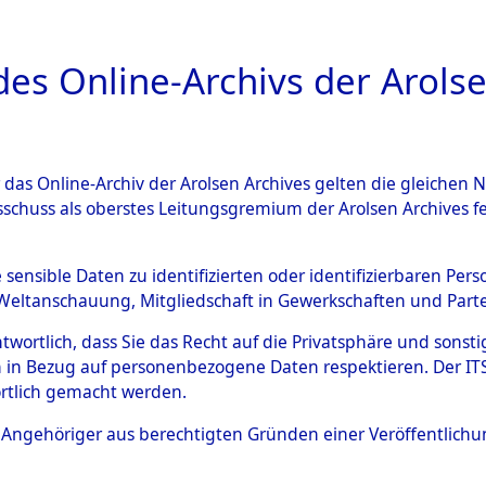
a
A
es Online-Archivs der Arolse
DIGITAL COLLEC
r das Online-Archiv der Arolsen Archives gelten die gleiche
ESCHREIBUNG
ARCHIVALE
ÜBERSICHT
BILD
sschuss als oberstes Leitungsgremium der Arolsen Archives 
an den ITS und Nachforschun
e sensible Daten zu identifizierten oder identifizierbaren Pe
Weltanschauung, Mitgliedschaft in Gewerkschaften und Partei
schen
→
0001 (84625745)
→
antwortlich, dass Sie das Recht auf die Privatsphäre und sons
 in Bezug auf personenbezogene Daten respektieren. Der ITS k
rtlich gemacht werden.
0040 (84625786)
ls Angehöriger aus berechtigten Gründen einer Veröffentlic
Übergeordnetes
Anfragen a