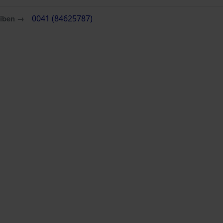
eiben →
0041 (84625787)