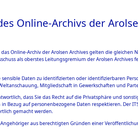
a
A
es Online-Archivs der Arolse
DIGITAL COLLEC
r das Online-Archiv der Arolsen Archives gelten die gleiche
ESCHREIBUNG
ARCHIVALE
ÜBERSICHT
BILD
sschuss als oberstes Leitungsgremium der Arolsen Archives 
an den ITS und Nachforschun
e sensible Daten zu identifizierten oder identifizierbaren Pe
Weltanschauung, Mitgliedschaft in Gewerkschaften und Partei
schen
→
0001 (84625745)
→
antwortlich, dass Sie das Recht auf die Privatsphäre und sons
 in Bezug auf personenbezogene Daten respektieren. Der ITS k
rtlich gemacht werden.
0041 (84625787)
ls Angehöriger aus berechtigten Gründen einer Veröffentlic
Übergeordnetes
Anfragen a