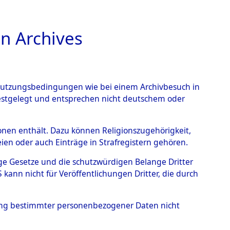
n Archives
TIONS ONLINE
n Nutzungsbedingungen wie bei einem Archivbesuch in
festgelegt und entsprechen nicht deutschem oder
gen bezüglich
rsonen enthält. Dazu können Religionszugehörigkeit,
en oder auch Einträge in Strafregistern gehören.
0041 (84625787)
tige Gesetze und die schutzwürdigen Belange Dritter
ann nicht für Veröffentlichungen Dritter, die durch
hung bestimmter personenbezogener Daten nicht
n den ITS und Nachforschungen bezüglich