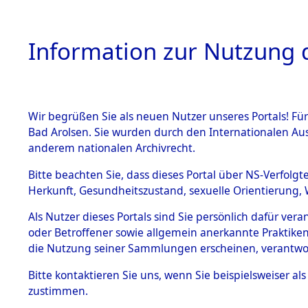
Information zur Nutzung d
Wir begrüßen Sie als neuen Nutzer unseres Portals! Fü
HOME
BESTANDSB
Bad Arolsen. Sie wurden durch den Internationalen Au
anderem nationalen Archivrecht.
BESTÄNDE
Anfragen 
Bitte beachten Sie, dass dieses Portal über NS-Verfolgt
Herkunft, Gesundheitszustand, sexuelle Orientierung, 
1.
Todesmär
Inhaftierungsdoku
Als Nutzer dieses Portals sind Sie persönlich dafür ver
mente
oder Betroffener sowie allgemein anerkannte Praktiken
5. Verschiedenes
die Nutzung seiner Sammlungen erscheinen, verantwo
5.3
Bitte
kontaktieren
Sie uns, wenn Sie beispielsweiser a
Todesmärsche
zustimmen.
5.3.1 Alliierte
Erhebungen