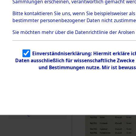
0050 (846
Sammlungen erscheinen, verantwortlich gemacht wer
Todesmärsche
5.3.1 Alliierte
Bitte
kontaktieren
Sie uns, wenn Sie beispielsweiser al
Erhebungen
bestimmter personenbezogener Daten nicht zustimme
zu
Todesmärsch
en
Sie möchten mehr über die Datenrichtlinie der Arolsen
5.3.2
Versuchte
Identifizierun
Einverständniserklärung: Hiermit erkläre i
g
Daten ausschließlich für wissenschaftliche Zweck
5.3.3
Todesmärsch
und Bestimmungen nutze. Mir ist bewuss
e /
Identifikation
unbekannter
Toter
5.3.5
Grabermittlu
ng /
Friedhofsplän
e