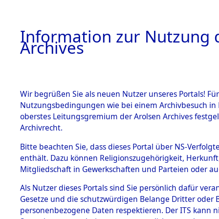
Information zur Nutzung d
Archives
HOME
BESTANDSBESCHREIBUNG
ARCHIVAL
Wir begrüßen Sie als neuen Nutzer unseres Portals! Für
Nutzungsbedingungen wie bei einem Archivbesuch in B
oberstes Leitungsgremium der Arolsen Archives festg
Archivrecht.
BESTÄNDE
Bitte beachten Sie, dass dieses Portal über NS-Verfolgte
Anfragen a
enthält. Dazu können Religionszugehörigkeit, Herkunf
Mitgliedschaft in Gewerkschaften und Parteien oder auc
Nachforsc
1.
Inhaftierungsdoku
mente
Als Nutzer dieses Portals sind Sie persönlich dafür vera
Todesmär
Gesetze und die schutzwürdigen Belange Dritter oder B
5. Verschiedenes
personenbezogene Daten respektieren. Der ITS kann nic
5.3