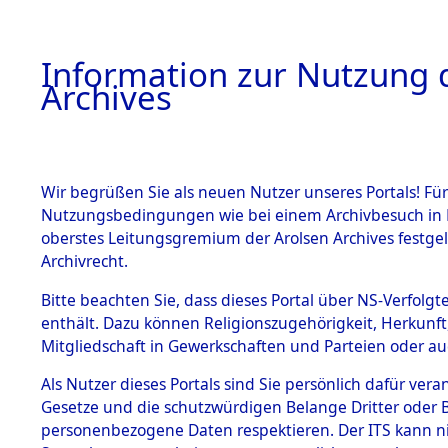
Information zur Nutzung d
Archives
HOME
BESTANDSBESCHREIBUNG
ARCHIVAL
Wir begrüßen Sie als neuen Nutzer unseres Portals! Für
Nutzungsbedingungen wie bei einem Archivbesuch in B
oberstes Leitungsgremium der Arolsen Archives festg
Archivrecht.
BESTÄNDE
Bitte beachten Sie, dass dieses Portal über NS-Verfolgte
Anfragen a
enthält. Dazu können Religionszugehörigkeit, Herkunf
Mitgliedschaft in Gewerkschaften und Parteien oder auc
Nachforsc
1.
Inhaftierungsdoku
mente
Als Nutzer dieses Portals sind Sie persönlich dafür vera
Todesmär
Gesetze und die schutzwürdigen Belange Dritter oder B
5. Verschiedenes
personenbezogene Daten respektieren. Der ITS kann nic
5.3