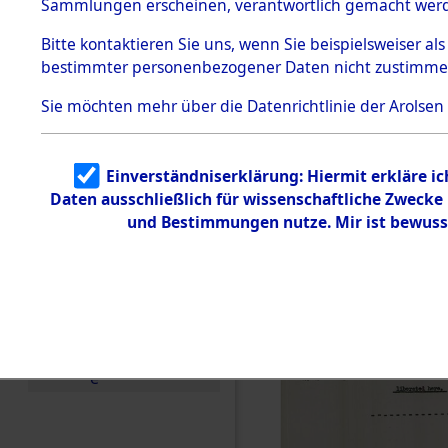
0057 (846
Sammlungen erscheinen, verantwortlich gemacht wer
Todesmärsche
5.3.1 Alliierte
Bitte
kontaktieren
Sie uns, wenn Sie beispielsweiser al
Erhebungen
bestimmter personenbezogener Daten nicht zustimme
zu
Todesmärsch
en
Sie möchten mehr über die Datenrichtlinie der Arolsen
5.3.2
Versuchte
Identifizierun
Einverständniserklärung: Hiermit erkläre i
g
Daten ausschließlich für wissenschaftliche Zweck
5.3.3
Todesmärsch
und Bestimmungen nutze. Mir ist bewuss
e /
Identifikation
unbekannter
Toter
5.3.5
Grabermittlu
ng /
Friedhofsplän
e