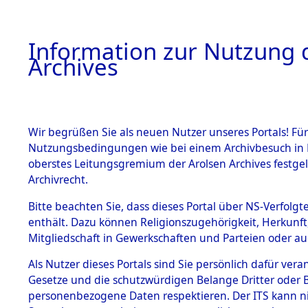
Information zur Nutzung d
Archives
HOME
BESTANDSBESCHREIBUNG
ARCHIVAL
Wir begrüßen Sie als neuen Nutzer unseres Portals! Für
Nutzungsbedingungen wie bei einem Archivbesuch in B
oberstes Leitungsgremium der Arolsen Archives festg
Archivrecht.
BESTÄNDE
Bitte beachten Sie, dass dieses Portal über NS-Verfolgte
Anfragen a
enthält. Dazu können Religionszugehörigkeit, Herkunf
Mitgliedschaft in Gewerkschaften und Parteien oder auc
Nachforsc
1.
Inhaftierungsdoku
mente
Als Nutzer dieses Portals sind Sie persönlich dafür vera
Todesmär
Gesetze und die schutzwürdigen Belange Dritter oder B
5. Verschiedenes
personenbezogene Daten respektieren. Der ITS kann nic
5.3