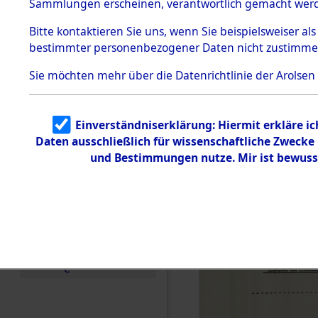
0059 (846
Sammlungen erscheinen, verantwortlich gemacht wer
Todesmärsche
5.3.1 Alliierte
Bitte
kontaktieren
Sie uns, wenn Sie beispielsweiser al
Erhebungen
bestimmter personenbezogener Daten nicht zustimme
zu
Todesmärsch
en
Sie möchten mehr über die Datenrichtlinie der Arolsen
5.3.2
Versuchte
Identifizierun
Einverständniserklärung: Hiermit erkläre i
g
Daten ausschließlich für wissenschaftliche Zweck
5.3.3
Todesmärsch
und Bestimmungen nutze. Mir ist bewuss
e /
Identifikation
unbekannter
Toter
5.3.5
Grabermittlu
ng /
Friedhofsplän
e