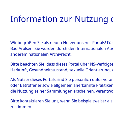
Information zur Nutzung d
Wir begrüßen Sie als neuen Nutzer unseres Portals! Fü
HOME
BESTANDSB
Bad Arolsen. Sie wurden durch den Internationalen Au
anderem nationalen Archivrecht.
BESTÄNDE
Anfragen 
Bitte beachten Sie, dass dieses Portal über NS-Verfolgt
Herkunft, Gesundheitszustand, sexuelle Orientierung, 
1.
Todesmär
Inhaftierungsdoku
Als Nutzer dieses Portals sind Sie persönlich dafür ver
mente
oder Betroffener sowie allgemein anerkannte Praktiken
5. Verschiedenes
die Nutzung seiner Sammlungen erscheinen, verantwo
5.3
Bitte
kontaktieren
Sie uns, wenn Sie beispielsweiser a
Todesmärsche
zustimmen.
5.3.1 Alliierte
Erhebungen