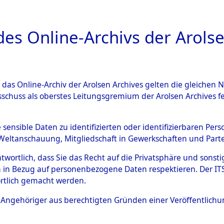
a
A
es Online-Archivs der Arolse
DIGITAL COLLEC
r das Online-Archiv der Arolsen Archives gelten die gleiche
ESCHREIBUNG
ARCHIVALE
ÜBERSICHT
BILD
sschuss als oberstes Leitungsgremium der Arolsen Archives 
an den ITS und Nachforschun
e sensible Daten zu identifizierten oder identifizierbaren Pe
Weltanschauung, Mitgliedschaft in Gewerkschaften und Partei
schen
→
0001 (84625745)
→
antwortlich, dass Sie das Recht auf die Privatsphäre und sons
 in Bezug auf personenbezogene Daten respektieren. Der ITS k
rtlich gemacht werden.
0107 (84625853)
ls Angehöriger aus berechtigten Gründen einer Veröffentlic
Übergeordnetes
Anfragen a