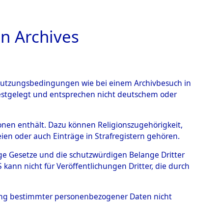
n Archives
TIONS ONLINE
n Nutzungsbedingungen wie bei einem Archivbesuch in
festgelegt und entsprechen nicht deutschem oder
gen bezüglich
rsonen enthält. Dazu können Religionszugehörigkeit,
en oder auch Einträge in Strafregistern gehören.
0107 (84625853)
tige Gesetze und die schutzwürdigen Belange Dritter
ann nicht für Veröffentlichungen Dritter, die durch
hung bestimmter personenbezogener Daten nicht
n den ITS und Nachforschungen bezüglich