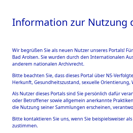
Information zur Nutzung d
Wir begrüßen Sie als neuen Nutzer unseres Portals! Fü
HOME
BESTANDSB
Bad Arolsen. Sie wurden durch den Internationalen Au
anderem nationalen Archivrecht.
BESTÄNDE
Anfragen 
Bitte beachten Sie, dass dieses Portal über NS-Verfolgt
Herkunft, Gesundheitszustand, sexuelle Orientierung, 
1.
Todesmär
Inhaftierungsdoku
Als Nutzer dieses Portals sind Sie persönlich dafür ver
mente
oder Betroffener sowie allgemein anerkannte Praktiken
5. Verschiedenes
die Nutzung seiner Sammlungen erscheinen, verantwo
5.3
Bitte
kontaktieren
Sie uns, wenn Sie beispielsweiser a
Todesmärsche
zustimmen.
5.3.1 Alliierte
Erhebungen