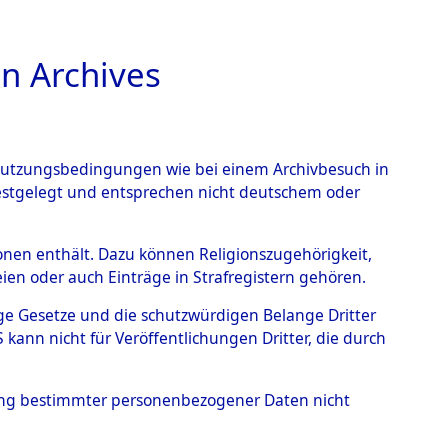
n Archives
TIONS ONLINE
n Nutzungsbedingungen wie bei einem Archivbesuch in
festgelegt und entsprechen nicht deutschem oder
gen bezüglich
rsonen enthält. Dazu können Religionszugehörigkeit,
en oder auch Einträge in Strafregistern gehören.
0016 (84625882)
tige Gesetze und die schutzwürdigen Belange Dritter
ann nicht für Veröffentlichungen Dritter, die durch
hung bestimmter personenbezogener Daten nicht
n den ITS und Nachforschungen bezüglich