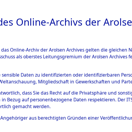
a
A
es Online-Archivs der Arolse
DIGITAL COLLEC
r das Online-Archiv der Arolsen Archives gelten die gleiche
ESCHREIBUNG
ARCHIVALE
ÜBERSICHT
BILD
sschuss als oberstes Leitungsgremium der Arolsen Archives 
an den ITS und Nachforschun
e sensible Daten zu identifizierten oder identifizierbaren Pe
Weltanschauung, Mitgliedschaft in Gewerkschaften und Partei
schen
→
0002 (84625866)
→
antwortlich, dass Sie das Recht auf die Privatsphäre und sons
 in Bezug auf personenbezogene Daten respektieren. Der ITS k
rtlich gemacht werden.
0016 (84625882)
ls Angehöriger aus berechtigten Gründen einer Veröffentlic
Übergeordnetes
Anfragen a