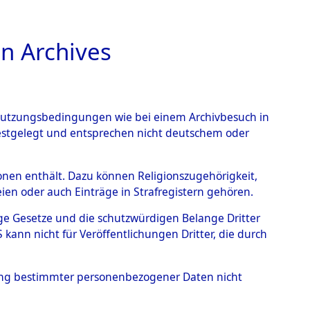
n Archives
TIONS ONLINE
n Nutzungsbedingungen wie bei einem Archivbesuch in
festgelegt und entsprechen nicht deutschem oder
gen bezüglich
rsonen enthält. Dazu können Religionszugehörigkeit,
en oder auch Einträge in Strafregistern gehören.
0048 (84625914)
tige Gesetze und die schutzwürdigen Belange Dritter
ann nicht für Veröffentlichungen Dritter, die durch
hung bestimmter personenbezogener Daten nicht
n den ITS und Nachforschungen bezüglich