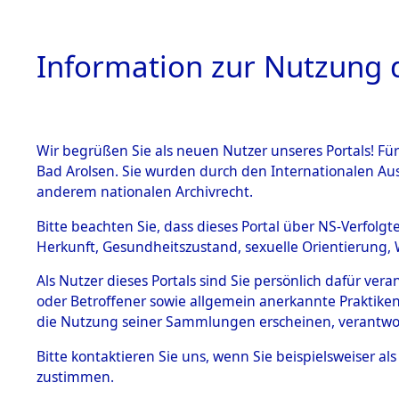
Information zur Nutzung d
Wir begrüßen Sie als neuen Nutzer unseres Portals! Fü
HOME
BESTANDSB
Bad Arolsen. Sie wurden durch den Internationalen Au
anderem nationalen Archivrecht.
BESTÄNDE
Anfragen 
Bitte beachten Sie, dass dieses Portal über NS-Verfolgt
Herkunft, Gesundheitszustand, sexuelle Orientierung, 
1.
Todesmär
Inhaftierungsdoku
Als Nutzer dieses Portals sind Sie persönlich dafür ver
mente
oder Betroffener sowie allgemein anerkannte Praktiken
5. Verschiedenes
die Nutzung seiner Sammlungen erscheinen, verantwo
5.3
Bitte
kontaktieren
Sie uns, wenn Sie beispielsweiser a
Todesmärsche
zustimmen.
5.3.1 Alliierte
Erhebungen