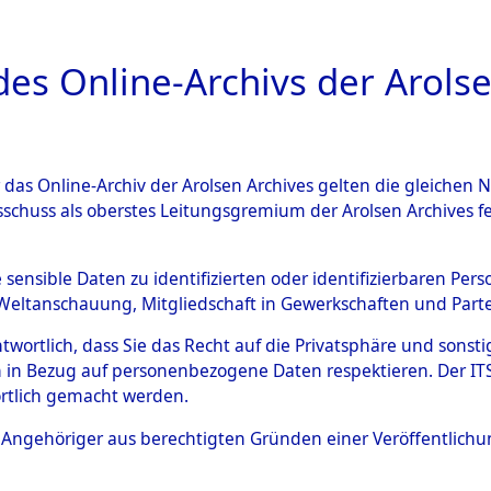
a
A
es Online-Archivs der Arolse
DIGITAL COLLEC
r das Online-Archiv der Arolsen Archives gelten die gleiche
ESCHREIBUNG
ARCHIVALE
ÜBERSICHT
BILD
sschuss als oberstes Leitungsgremium der Arolsen Archives 
an den ITS und Nachforschun
e sensible Daten zu identifizierten oder identifizierbaren Pe
Weltanschauung, Mitgliedschaft in Gewerkschaften und Partei
schen
→
0002 (84625866)
→
antwortlich, dass Sie das Recht auf die Privatsphäre und sons
 in Bezug auf personenbezogene Daten respektieren. Der ITS k
rtlich gemacht werden.
0048 (84625914)
ls Angehöriger aus berechtigten Gründen einer Veröffentlic
Übergeordnetes
Anfragen a