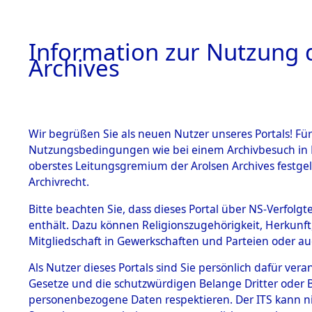
Information zur Nutzung d
Archives
HOME
BESTANDSBESCHREIBUNG
ARCHIVAL
Wir begrüßen Sie als neuen Nutzer unseres Portals! Für
Nutzungsbedingungen wie bei einem Archivbesuch in B
oberstes Leitungsgremium der Arolsen Archives festg
Archivrecht.
BESTÄNDE
Bitte beachten Sie, dass dieses Portal über NS-Verfolgte
Anfragen a
enthält. Dazu können Religionszugehörigkeit, Herkunf
Mitgliedschaft in Gewerkschaften und Parteien oder auc
Nachforsc
1.
Inhaftierungsdoku
mente
Als Nutzer dieses Portals sind Sie persönlich dafür vera
Todesmär
Gesetze und die schutzwürdigen Belange Dritter oder B
5. Verschiedenes
personenbezogene Daten respektieren. Der ITS kann nic
5.3