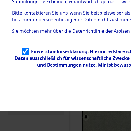
0131 (846
Sammlungen erscheinen, verantwortlich gemacht wer
Todesmärsche
5.3.1 Alliierte
Bitte
kontaktieren
Sie uns, wenn Sie beispielsweiser al
Erhebungen
bestimmter personenbezogener Daten nicht zustimme
zu
Todesmärsch
en
Sie möchten mehr über die Datenrichtlinie der Arolsen
5.3.2
Versuchte
Identifizierun
Einverständniserklärung: Hiermit erkläre i
g
Daten ausschließlich für wissenschaftliche Zweck
5.3.3
Todesmärsch
und Bestimmungen nutze. Mir ist bewuss
e /
Identifikation
unbekannter
Toter
5.3.5
Grabermittlu
ng /
Friedhofsplän
e