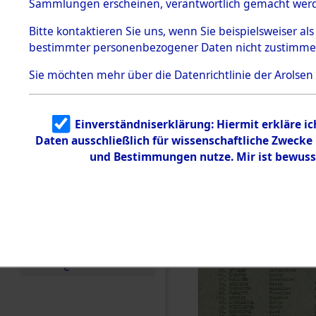
0200 (846
Sammlungen erscheinen, verantwortlich gemacht wer
Todesmärsche
5.3.1 Alliierte
Bitte
kontaktieren
Sie uns, wenn Sie beispielsweiser al
Erhebungen
bestimmter personenbezogener Daten nicht zustimme
zu
Todesmärsch
en
Sie möchten mehr über die Datenrichtlinie der Arolsen
5.3.2
Versuchte
Identifizierun
Einverständniserklärung: Hiermit erkläre i
g
Daten ausschließlich für wissenschaftliche Zweck
5.3.3
Todesmärsch
und Bestimmungen nutze. Mir ist bewuss
e /
Identifikation
unbekannter
Toter
5.3.5
Grabermittlu
ng /
Friedhofsplän
e