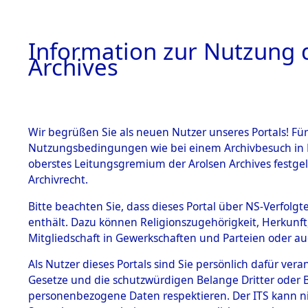
Information zur Nutzung d
Archives
HOME
BESTANDSBESCHREIBUNG
ARCHIVAL
Wir begrüßen Sie als neuen Nutzer unseres Portals! Für
Nutzungsbedingungen wie bei einem Archivbesuch in B
oberstes Leitungsgremium der Arolsen Archives festg
Archivrecht.
BESTÄNDE
Bitte beachten Sie, dass dieses Portal über NS-Verfolgte
Anfragen a
enthält. Dazu können Religionszugehörigkeit, Herkunf
Mitgliedschaft in Gewerkschaften und Parteien oder auc
Nachforsc
1.
Inhaftierungsdoku
mente
Als Nutzer dieses Portals sind Sie persönlich dafür vera
Todesmär
Gesetze und die schutzwürdigen Belange Dritter oder B
5. Verschiedenes
personenbezogene Daten respektieren. Der ITS kann nic
5.3