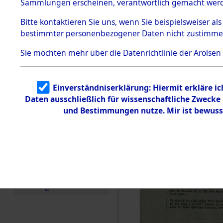
0207 (846
Sammlungen erscheinen, verantwortlich gemacht wer
Todesmärsche
5.3.1 Alliierte
Bitte
kontaktieren
Sie uns, wenn Sie beispielsweiser al
Erhebungen
bestimmter personenbezogener Daten nicht zustimme
zu
Todesmärsch
en
Sie möchten mehr über die Datenrichtlinie der Arolsen
5.3.2
Versuchte
Identifizierun
Einverständniserklärung: Hiermit erkläre i
g
Daten ausschließlich für wissenschaftliche Zweck
5.3.3
Todesmärsch
und Bestimmungen nutze. Mir ist bewuss
e /
Identifikation
unbekannter
Toter
5.3.5
Grabermittlu
ng /
Friedhofsplän
e