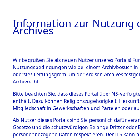
Information zur Nutzung d
Archives
HOME
BESTANDSBESCHREIBUNG
ARCHIVAL
Wir begrüßen Sie als neuen Nutzer unseres Portals! Für
Nutzungsbedingungen wie bei einem Archivbesuch in B
oberstes Leitungsgremium der Arolsen Archives festg
Archivrecht.
BESTÄNDE
Bitte beachten Sie, dass dieses Portal über NS-Verfolgte
Anfragen a
enthält. Dazu können Religionszugehörigkeit, Herkunf
Mitgliedschaft in Gewerkschaften und Parteien oder auc
Nachforsc
1.
Inhaftierungsdoku
mente
Als Nutzer dieses Portals sind Sie persönlich dafür vera
Todesmär
Gesetze und die schutzwürdigen Belange Dritter oder B
5. Verschiedenes
personenbezogene Daten respektieren. Der ITS kann nic
5.3