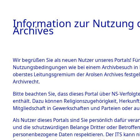
Information zur Nutzung d
Archives
HOME
BESTANDSBESCHREIBUNG
ARCHIVAL
Wir begrüßen Sie als neuen Nutzer unseres Portals! Für
Nutzungsbedingungen wie bei einem Archivbesuch in B
oberstes Leitungsgremium der Arolsen Archives festg
Archivrecht.
BESTÄNDE
Bitte beachten Sie, dass dieses Portal über NS-Verfolgte
Ermittlung
enthält. Dazu können Religionszugehörigkeit, Herkunf
Mitgliedschaft in Gewerkschaften und Parteien oder auc
von Evaku
1.
Inhaftierungsdoku
mente
Als Nutzer dieses Portals sind Sie persönlich dafür vera
Feststellu
und die schutzwürdigen Belange Dritter oder Betroffen
5. Verschiedenes
personenbezogene Daten respektieren. Der ITS kann nic
5.3