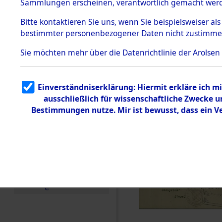
Toter aus 
Sammlungen erscheinen, verantwortlich gemacht wer
Todesmärsche
5.3.1 Alliierte
Ort ihrer 
Bitte
kontaktieren
Sie uns, wenn Sie beispielsweiser al
Erhebungen
bestimmter personenbezogener Daten nicht zustimme
zu
Todesmärsch
0001 (846
en
Sie möchten mehr über die Datenrichtlinie der Arolsen
5.3.2
Versuchte
Identifizierun
Einverständniserklärung: Hiermit erkläre ich 
g
ausschließlich für wissenschaftliche Zwecke
5.3.3
Todesmärsch
Bestimmungen nutze. Mir ist bewusst, dass ein 
e /
Identifikation
unbekannter
Toter
5.3.5
Grabermittlu
ng /
Friedhofsplän
e