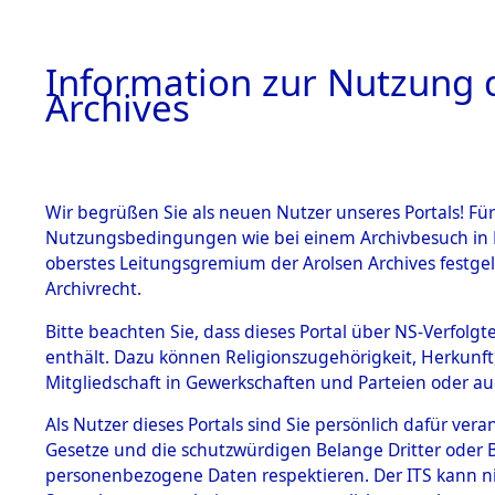
Information zur Nutzung d
Archives
HOME
BESTANDSBESCHREIBUNG
ARCHIVAL
Wir begrüßen Sie als neuen Nutzer unseres Portals! Für
Nutzungsbedingungen wie bei einem Archivbesuch in B
oberstes Leitungsgremium der Arolsen Archives festg
Archivrecht.
BESTÄNDE
Bitte beachten Sie, dass dieses Portal über NS-Verfolgte
Rekonstruk
enthält. Dazu können Religionszugehörigkeit, Herkunf
Mitgliedschaft in Gewerkschaften und Parteien oder auc
Geschehni
1.
Inhaftierungsdoku
mente
Als Nutzer dieses Portals sind Sie persönlich dafür vera
alphabetis
Gesetze und die schutzwürdigen Belange Dritter oder B
5. Verschiedenes
personenbezogene Daten respektieren. Der ITS kann nic
5.3