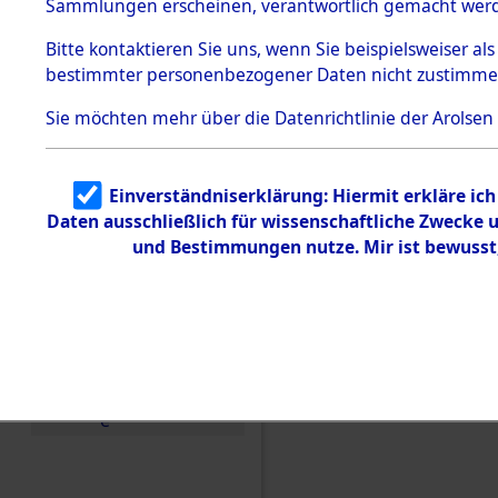
betroffen
Sammlungen erscheinen, verantwortlich gemacht wer
Todesmärsche
5.3.1 Alliierte
0001 (846
Bitte
kontaktieren
Sie uns, wenn Sie beispielsweiser al
Erhebungen
bestimmter personenbezogener Daten nicht zustimme
zu
Todesmärsch
en
Sie möchten mehr über die Datenrichtlinie der Arolsen
5.3.2
Versuchte
Identifizierun
Einverständniserklärung: Hiermit erkläre ic
g
Daten ausschließlich für wissenschaftliche Zwecke
5.3.3
Todesmärsch
und Bestimmungen nutze. Mir ist bewusst
e /
Identifikation
unbekannter
Toter
5.3.5
Grabermittlu
ng /
Friedhofsplän
e