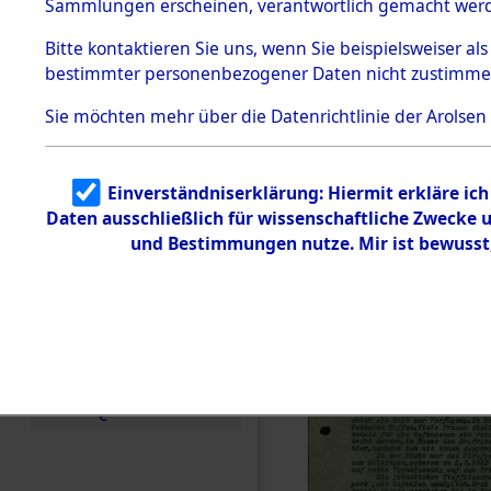
betroffen
Sammlungen erscheinen, verantwortlich gemacht wer
Todesmärsche
5.3.1 Alliierte
0001 (846
Bitte
kontaktieren
Sie uns, wenn Sie beispielsweiser al
Erhebungen
bestimmter personenbezogener Daten nicht zustimme
zu
Todesmärsch
en
Sie möchten mehr über die Datenrichtlinie der Arolsen
5.3.2
Versuchte
Identifizierun
Einverständniserklärung: Hiermit erkläre ic
g
Daten ausschließlich für wissenschaftliche Zwecke
5.3.3
Todesmärsch
und Bestimmungen nutze. Mir ist bewusst
e /
Identifikation
unbekannter
Toter
5.3.5
Grabermittlu
ng /
Friedhofsplän
e