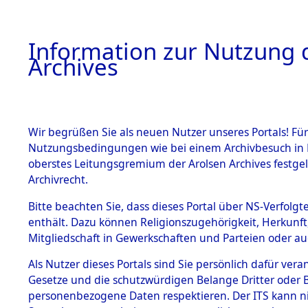
Information zur Nutzung d
Archives
HOME
BESTANDSBESCHREIBUNG
ARCHIVAL
Wir begrüßen Sie als neuen Nutzer unseres Portals! Für
Nutzungsbedingungen wie bei einem Archivbesuch in B
oberstes Leitungsgremium der Arolsen Archives festg
Archivrecht.
BESTÄNDE
Bitte beachten Sie, dass dieses Portal über NS-Verfolgte
Rekonstruk
enthält. Dazu können Religionszugehörigkeit, Herkunf
Mitgliedschaft in Gewerkschaften und Parteien oder auc
Geschehni
1.
Inhaftierungsdoku
mente
Als Nutzer dieses Portals sind Sie persönlich dafür vera
alphabetis
Gesetze und die schutzwürdigen Belange Dritter oder B
5. Verschiedenes
personenbezogene Daten respektieren. Der ITS kann nic
5.3