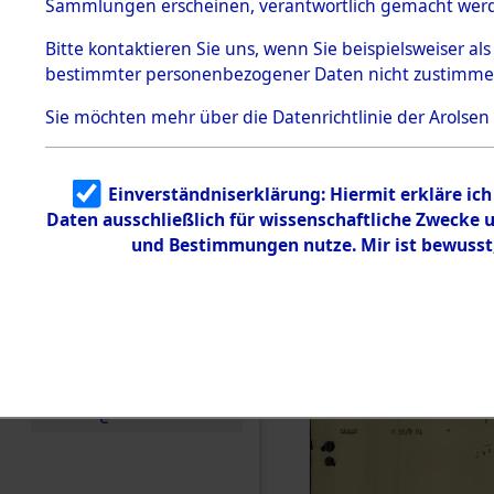
betroffen
Sammlungen erscheinen, verantwortlich gemacht wer
Todesmärsche
5.3.1 Alliierte
0001 (846
Bitte
kontaktieren
Sie uns, wenn Sie beispielsweiser al
Erhebungen
bestimmter personenbezogener Daten nicht zustimme
zu
Todesmärsch
en
Sie möchten mehr über die Datenrichtlinie der Arolsen
5.3.2
Versuchte
Identifizierun
Einverständniserklärung: Hiermit erkläre ic
g
Daten ausschließlich für wissenschaftliche Zwecke
5.3.3
Todesmärsch
und Bestimmungen nutze. Mir ist bewusst
e /
Identifikation
unbekannter
Toter
5.3.5
Grabermittlu
ng /
Friedhofsplän
e