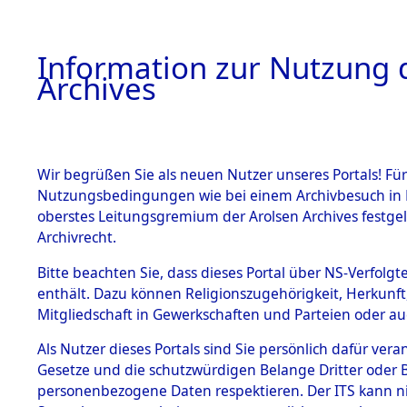
Information zur Nutzung d
Archives
HOME
BESTANDSBESCHREIBUNG
ARCHIVAL
Wir begrüßen Sie als neuen Nutzer unseres Portals! Für
Nutzungsbedingungen wie bei einem Archivbesuch in B
oberstes Leitungsgremium der Arolsen Archives festg
Archivrecht.
BESTÄNDE
Bitte beachten Sie, dass dieses Portal über NS-Verfolgte
Rekonstruk
enthält. Dazu können Religionszugehörigkeit, Herkunf
Mitgliedschaft in Gewerkschaften und Parteien oder auc
Geschehni
1.
Inhaftierungsdoku
mente
Als Nutzer dieses Portals sind Sie persönlich dafür vera
alphabetis
Gesetze und die schutzwürdigen Belange Dritter oder B
5. Verschiedenes
personenbezogene Daten respektieren. Der ITS kann nic
5.3