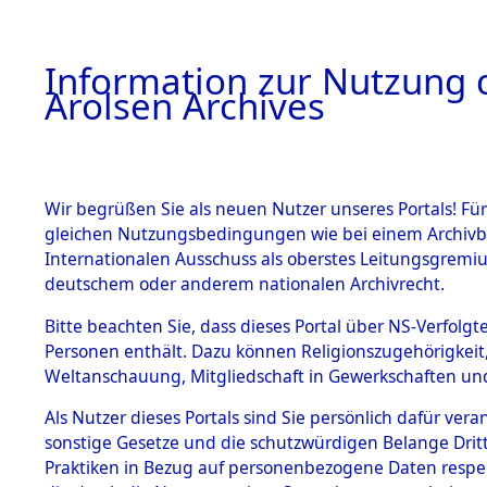
a
A
Information zur Nutzung d
Arolsen Archives
HOME
BESTANDSBESCHREIBUNG
ARCHIVAL
Wir begrüßen Sie als neuen Nutzer unseres Portals! Für
gleichen Nutzungsbedingungen wie bei einem Archivbe
BILD
Internationalen Ausschuss als oberstes Leitungsgremiu
deutschem oder anderem nationalen Archivrecht.
Bayern
Kreis Tir
BESTÄNDE
Bitte beachten Sie, dass dieses Portal über NS-Verfolgte
0118 (101106230)
Personen enthält. Dazu können Religionszugehörigkeit,
Weltanschauung, Mitgliedschaft in Gewerkschaften und 
1.
Inhaftierungsdoku
mente
Als Nutzer dieses Portals sind Sie persönlich dafür vera
sonstige Gesetze und die schutzwürdigen Belange Drit
5. Verschiedenes
Praktiken in Bezug auf personenbezogene Daten respekti
5.3