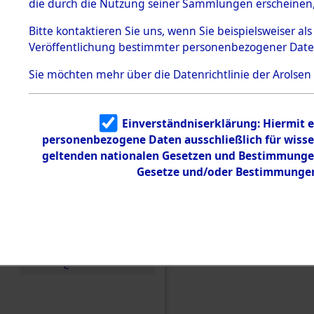
die durch die Nutzung seiner Sammlungen erscheinen,
Todesmärsche
5.3.1 Alliierte
Bitte
kontaktieren
Sie uns, wenn Sie beispielsweiser a
Erhebungen
Veröffentlichung bestimmter personenbezogener Date
zu
Todesmärsch
en
Sie möchten mehr über die Datenrichtlinie der Arolsen
5.3.2
Versuchte
Identifizierun
Einverständniserklärung: Hiermit e
g
Einen Kommentar schr
personenbezogene Daten ausschließlich für wiss
5.3.3
Todesmärsch
geltenden nationalen Gesetzen und Bestimmungen 
(101106230)
e /
Gesetze und/oder Bestimmungen 
Identifikation
unbekannter
Toter
5.3.5
Grabermittlu
ng /
Friedhofsplän
e