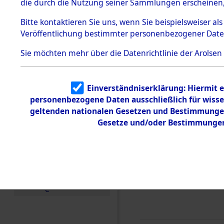
die durch die Nutzung seiner Sammlungen erscheinen,
Todesmärsche
5.3.1 Alliierte
Bitte
kontaktieren
Sie uns, wenn Sie beispielsweiser a
Erhebungen
Veröffentlichung bestimmter personenbezogener Date
zu
Todesmärsch
en
Sie möchten mehr über die Datenrichtlinie der Arolsen
5.3.2
Versuchte
Identifizierun
Einverständniserklärung: Hiermit e
g
personenbezogene Daten ausschließlich für wiss
5.3.3
Todesmärsch
geltenden nationalen Gesetzen und Bestimmungen 
e /
Gesetze und/oder Bestimmungen 
Identifikation
unbekannter
Toter
5.3.5
Grabermittlu
ng /
Friedhofsplän
e