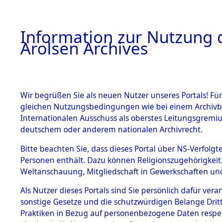
a
A
Information zur Nutzung d
Arolsen Archives
HOME
BESTANDSBESCHREIBUNG
ARCHIVAL
Wir begrüßen Sie als neuen Nutzer unseres Portals! Für
gleichen Nutzungsbedingungen wie bei einem Archivbe
BILD
Internationalen Ausschuss als oberstes Leitungsgremiu
deutschem oder anderem nationalen Archivrecht.
Hessen
Kreis Wi
BESTÄNDE
Bitte beachten Sie, dass dieses Portal über NS-Verfolgte
0190-0001 (1045774
Personen enthält. Dazu können Religionszugehörigkeit,
Weltanschauung, Mitgliedschaft in Gewerkschaften und 
1.
Inhaftierungsdoku
mente
Als Nutzer dieses Portals sind Sie persönlich dafür vera
sonstige Gesetze und die schutzwürdigen Belange Drit
5. Verschiedenes
Praktiken in Bezug auf personenbezogene Daten respekti
5.3