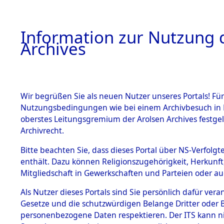
Information zur Nutzung d
Archives
HOME
BESTANDSBESCHREIBUNG
ARCHIVAL
Wir begrüßen Sie als neuen Nutzer unseres Portals! Für
Nutzungsbedingungen wie bei einem Archivbesuch in B
oberstes Leitungsgremium der Arolsen Archives festg
Archivrecht.
BESTÄNDE
Bitte beachten Sie, dass dieses Portal über NS-Verfolgte
Niedersac
enthält. Dazu können Religionszugehörigkeit, Herkunf
Mitgliedschaft in Gewerkschaften und Parteien oder auc
1.
Gandersh
Inhaftierungsdoku
mente
Als Nutzer dieses Portals sind Sie persönlich dafür vera
Gesetze und die schutzwürdigen Belange Dritter oder B
5. Verschiedenes
personenbezogene Daten respektieren. Der ITS kann nic
5.3