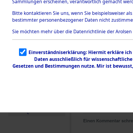
Sammlungen erscheinen, verantwortlich gemacht wer
Todesmärsche
5.3.1 Alliierte
Bitte
kontaktieren
Sie uns, wenn Sie beispielsweiser al
Erhebungen
bestimmter personenbezogener Daten nicht zustimme
zu
Todesmärsch
en
Sie möchten mehr über die Datenrichtlinie der Arolsen
5.3.2
Versuchte
Identifizierun
Einverständniserklärung: Hiermit erkläre ic
g
Daten ausschließlich für wissenschaftlic
5.3.3
Todesmärsch
Gesetzen und Bestimmungen nutze. Mir ist bewusst
e /
Identifikation
unbekannter
Toter
5.3.5
Grabermittlu
ng /
Friedhofsplän
e
Einen Kommentar schr