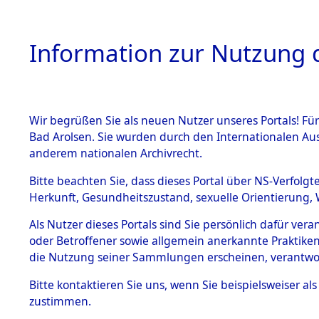
Information zur Nutzung d
Wir begrüßen Sie als neuen Nutzer unseres Portals! Fü
HOME
BESTANDSB
Bad Arolsen. Sie wurden durch den Internationalen Au
anderem nationalen Archivrecht.
BESTÄNDE
Niedersac
Bitte beachten Sie, dass dieses Portal über NS-Verfolgt
Herkunft, Gesundheitszustand, sexuelle Orientierung, 
1.
Inhaftierungsdoku
Als Nutzer dieses Portals sind Sie persönlich dafür ver
mente
oder Betroffener sowie allgemein anerkannte Praktiken
5. Verschiedenes
die Nutzung seiner Sammlungen erscheinen, verantwo
5.3
Bitte
kontaktieren
Sie uns, wenn Sie beispielsweiser a
Todesmärsche
zustimmen.
5.3.1 Alliierte
Erhebungen