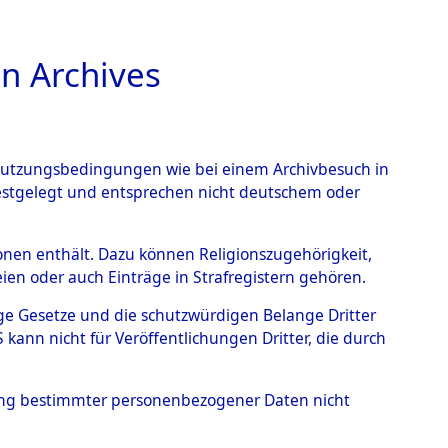
n Archives
TIONS ONLINE
n Nutzungsbedingungen wie bei einem Archivbesuch in
festgelegt und entsprechen nicht deutschem oder
im
→
0124 (101100515)
rsonen enthält. Dazu können Religionszugehörigkeit,
en oder auch Einträge in Strafregistern gehören.
tige Gesetze und die schutzwürdigen Belange Dritter
ann nicht für Veröffentlichungen Dritter, die durch
hung bestimmter personenbezogener Daten nicht
sen