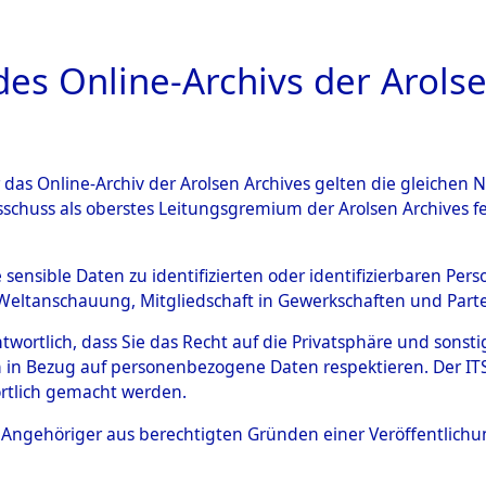
a
A
es Online-Archivs der Arolse
DIGITAL COLLEC
r das Online-Archiv der Arolsen Archives gelten die gleiche
ESCHREIBUNG
ARCHIVALE
ÜBERSICHT
BILD
sschuss als oberstes Leitungsgremium der Arolsen Archives 
hsen
→
Kreis Bad Gandershe
e sensible Daten zu identifizierten oder identifizierbaren Pe
Weltanschauung, Mitgliedschaft in Gewerkschaften und Partei
antwortlich, dass Sie das Recht auf die Privatsphäre und sons
0124 (101100515)
 in Bezug auf personenbezogene Daten respektieren. Der ITS k
rtlich gemacht werden.
ls Angehöriger aus berechtigten Gründen einer Veröffentlic
Übergeordnetes
Niedersach
Dokument