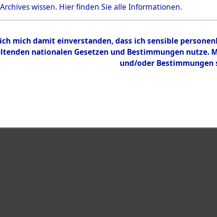
 Archives wissen.
Hier
finden Sie alle Informationen.
Inhalt
Zur Übersicht
 ich mich damit einverstanden, dass ich sensible persone
tenden nationalen Gesetzen und Bestimmungen nutze. Mir
und/oder Bestimmungen st
eiben →
0124 (101100515)