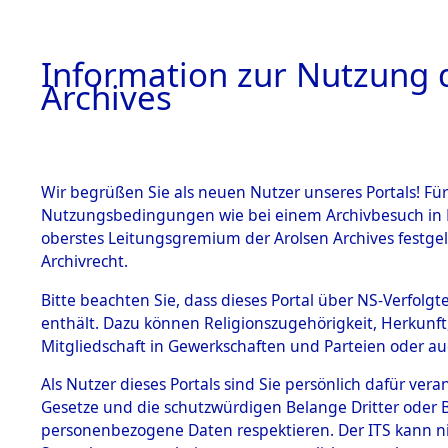
Information zur Nutzung d
Archives
HOME
BESTANDSBESCHREIBUNG
ARCHIVAL
Wir begrüßen Sie als neuen Nutzer unseres Portals! Für
Nutzungsbedingungen wie bei einem Archivbesuch in B
oberstes Leitungsgremium der Arolsen Archives festg
Archivrecht.
BESTÄNDE
Bitte beachten Sie, dass dieses Portal über NS-Verfolgte
Niedersac
enthält. Dazu können Religionszugehörigkeit, Herkunf
Mitgliedschaft in Gewerkschaften und Parteien oder auc
1.
der Weser
Inhaftierungsdoku
mente
Als Nutzer dieses Portals sind Sie persönlich dafür vera
Gesetze und die schutzwürdigen Belange Dritter oder B
5. Verschiedenes
personenbezogene Daten respektieren. Der ITS kann nic
5.3