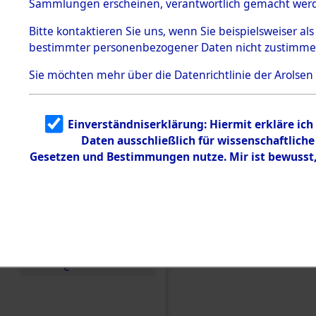
Sammlungen erscheinen, verantwortlich gemacht wer
Todesmärsche
5.3.1 Alliierte
Bitte
kontaktieren
Sie uns, wenn Sie beispielsweiser al
Erhebungen
bestimmter personenbezogener Daten nicht zustimme
zu
Todesmärsch
en
Sie möchten mehr über die Datenrichtlinie der Arolsen
5.3.2
Versuchte
Identifizierun
Einverständniserklärung: Hiermit erkläre ic
g
Daten ausschließlich für wissenschaftlic
5.3.3
Todesmärsch
Gesetzen und Bestimmungen nutze. Mir ist bewusst
e /
Identifikation
unbekannter
Toter
5.3.5
Einen Kommentar schr
Grabermittlu
ng /
Friedhofsplän
e