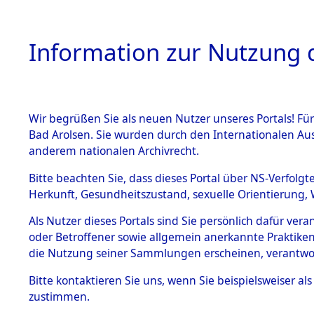
Information zur Nutzung d
Wir begrüßen Sie als neuen Nutzer unseres Portals! Fü
HOME
BESTANDSB
Bad Arolsen. Sie wurden durch den Internationalen Au
anderem nationalen Archivrecht.
BESTÄNDE
Niedersac
Bitte beachten Sie, dass dieses Portal über NS-Verfolgt
Herkunft, Gesundheitszustand, sexuelle Orientierung, 
1.
(10110200
Inhaftierungsdoku
Als Nutzer dieses Portals sind Sie persönlich dafür ver
mente
oder Betroffener sowie allgemein anerkannte Praktiken
5. Verschiedenes
die Nutzung seiner Sammlungen erscheinen, verantwo
5.3
Bitte
kontaktieren
Sie uns, wenn Sie beispielsweiser a
Todesmärsche
zustimmen.
5.3.1 Alliierte
Erhebungen