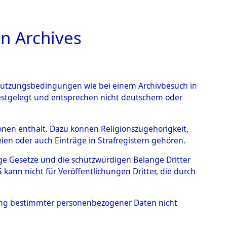
n Archives
TIONS ONLINE
n Nutzungsbedingungen wie bei einem Archivbesuch in
festgelegt und entsprechen nicht deutschem oder
er Weser
→
0129
rsonen enthält. Dazu können Religionszugehörigkeit,
en oder auch Einträge in Strafregistern gehören.
tige Gesetze und die schutzwürdigen Belange Dritter
ann nicht für Veröffentlichungen Dritter, die durch
hung bestimmter personenbezogener Daten nicht
sen