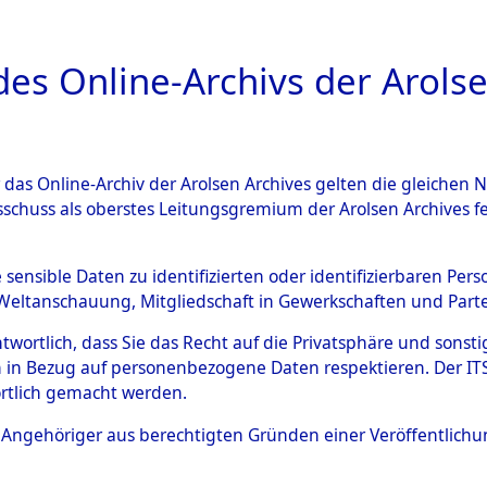
a
A
es Online-Archivs der Arolse
DIGITAL COLLEC
r das Online-Archiv der Arolsen Archives gelten die gleiche
ESCHREIBUNG
ARCHIVALE
ÜBERSICHT
BILD
sschuss als oberstes Leitungsgremium der Arolsen Archives 
hsen
→
Kreis Nienburg an d
e sensible Daten zu identifizierten oder identifizierbaren Pe
Weltanschauung, Mitgliedschaft in Gewerkschaften und Partei
2)
antwortlich, dass Sie das Recht auf die Privatsphäre und sons
 in Bezug auf personenbezogene Daten respektieren. Der ITS k
rtlich gemacht werden.
0129 (101102002)
ls Angehöriger aus berechtigten Gründen einer Veröffentlic
Übergeordnetes
Niedersach