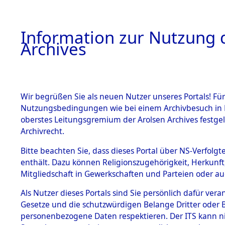
Information zur Nutzung d
Archives
HOME
BESTANDSBESCHREIBUNG
ARCHIVAL
Wir begrüßen Sie als neuen Nutzer unseres Portals! Für
Nutzungsbedingungen wie bei einem Archivbesuch in B
oberstes Leitungsgremium der Arolsen Archives festg
Archivrecht.
BESTÄNDE
Bitte beachten Sie, dass dieses Portal über NS-Verfolgte
Nordrhein
enthält. Dazu können Religionszugehörigkeit, Herkunf
Mitgliedschaft in Gewerkschaften und Parteien oder auc
1.
Ahaus
→
0
Inhaftierungsdoku
mente
Als Nutzer dieses Portals sind Sie persönlich dafür vera
Gesetze und die schutzwürdigen Belange Dritter oder B
5. Verschiedenes
personenbezogene Daten respektieren. Der ITS kann nic
5.3