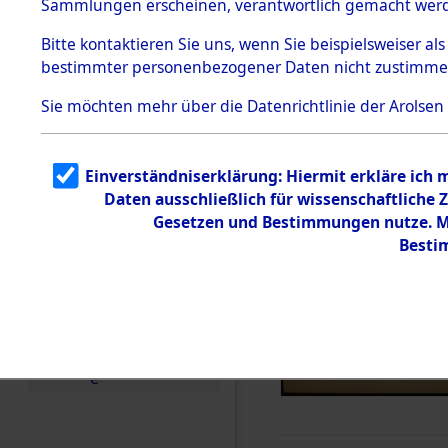
Sammlungen erscheinen, verantwortlich gemacht wer
Todesmärsche
5.3.1 Alliierte
Bitte
kontaktieren
Sie uns, wenn Sie beispielsweiser al
Erhebungen
bestimmter personenbezogener Daten nicht zustimme
zu
Todesmärsch
en
Sie möchten mehr über die Datenrichtlinie der Arolsen
5.3.2
Versuchte
Identifizierun
Einverständniserklärung: Hiermit erkläre ich
g
Daten ausschließlich für wissenschaftlich
5.3.3
Todesmärsch
Gesetzen und Bestimmungen nutze. Mi
e /
Besti
Identifikation
unbekannter
Toter
5.3.5
Grabermittlu
ng /
Friedhofsplän
e