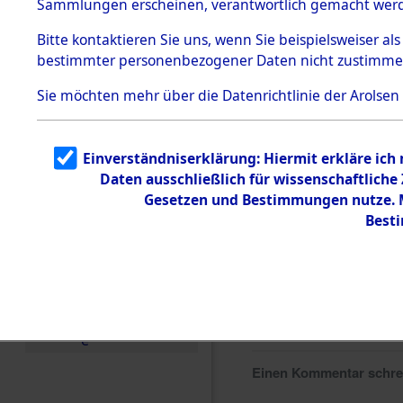
Sammlungen erscheinen, verantwortlich gemacht wer
Todesmärsche
5.3.1 Alliierte
Bitte
kontaktieren
Sie uns, wenn Sie beispielsweiser al
Erhebungen
bestimmter personenbezogener Daten nicht zustimme
zu
Todesmärsch
en
Sie möchten mehr über die Datenrichtlinie der Arolsen
5.3.2
Versuchte
Identifizierun
Einverständniserklärung: Hiermit erkläre ich
g
Daten ausschließlich für wissenschaftlich
5.3.3
Todesmärsch
Gesetzen und Bestimmungen nutze. Mi
e /
Best
Identifikation
unbekannter
Toter
5.3.5
Grabermittlu
ng /
Friedhofsplän
e
Einen Kommentar schr