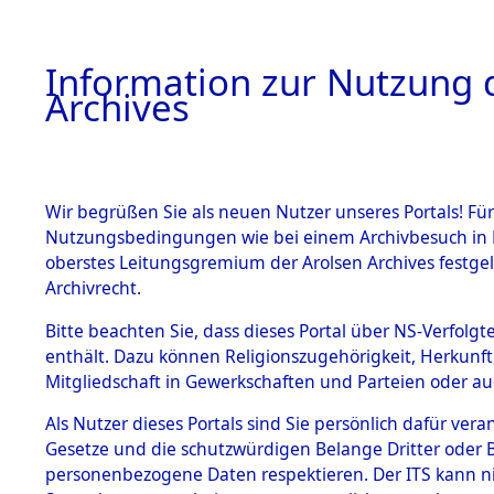
Information zur Nutzung d
Archives
HOME
BESTANDSBESCHREIBUNG
ARCHIVAL
Wir begrüßen Sie als neuen Nutzer unseres Portals! Für
Nutzungsbedingungen wie bei einem Archivbesuch in B
oberstes Leitungsgremium der Arolsen Archives festg
Archivrecht.
BESTÄNDE
Bitte beachten Sie, dass dieses Portal über NS-Verfolgte
Ermittlung
enthält. Dazu können Religionszugehörigkeit, Herkunf
Mitgliedschaft in Gewerkschaften und Parteien oder auc
1.
Ebenried -
Inhaftierungsdoku
mente
Als Nutzer dieses Portals sind Sie persönlich dafür vera
→
0063 (8
Gesetze und die schutzwürdigen Belange Dritter oder B
5. Verschiedenes
personenbezogene Daten respektieren. Der ITS kann nic
5.3