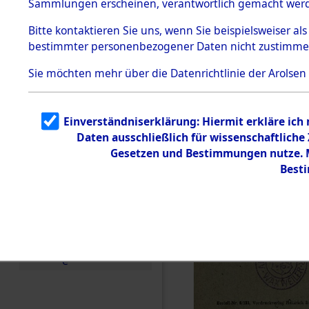
Sammlungen erscheinen, verantwortlich gemacht wer
Todesmärsche
5.3.1 Alliierte
Bitte
kontaktieren
Sie uns, wenn Sie beispielsweiser al
Erhebungen
bestimmter personenbezogener Daten nicht zustimme
zu
Todesmärsch
en
Sie möchten mehr über die Datenrichtlinie der Arolsen
5.3.2
Versuchte
Identifizierun
Einverständniserklärung: Hiermit erkläre ich
g
Daten ausschließlich für wissenschaftlich
5.3.3
Todesmärsch
Gesetzen und Bestimmungen nutze. Mi
e /
Best
Identifikation
unbekannter
Toter
5.3.5
Grabermittlu
ng /
Friedhofsplän
e