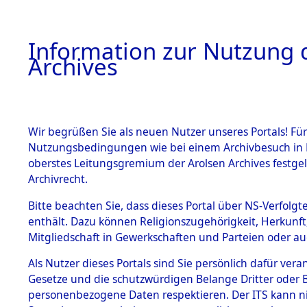
Information zur Nutzung d
Archives
HOME
BESTANDSBESCHREIBUNG
ARCHIVAL
Wir begrüßen Sie als neuen Nutzer unseres Portals! Für
Nutzungsbedingungen wie bei einem Archivbesuch in B
oberstes Leitungsgremium der Arolsen Archives festg
Archivrecht.
BESTÄNDE
Bitte beachten Sie, dass dieses Portal über NS-Verfolgte
Ermittlung
enthält. Dazu können Religionszugehörigkeit, Herkunf
Mitgliedschaft in Gewerkschaften und Parteien oder auc
1.
Mödingen
Inhaftierungsdoku
mente
Als Nutzer dieses Portals sind Sie persönlich dafür vera
0048 (845
Gesetze und die schutzwürdigen Belange Dritter oder B
5. Verschiedenes
personenbezogene Daten respektieren. Der ITS kann nic
5.3