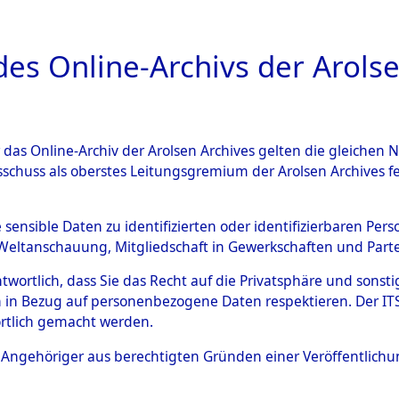
a
A
es Online-Archivs der Arolse
DIGITAL COLLEC
r das Online-Archiv der Arolsen Archives gelten die gleiche
ESCHREIBUNG
ARCHIVALE
ÜBERSICHT
BILD
sschuss als oberstes Leitungsgremium der Arolsen Archives 
gen zu den Orten Unterampfr
e sensible Daten zu identifizierten oder identifizierbaren Pe
Weltanschauung, Mitgliedschaft in Gewerkschaften und Partei
)
→
0107 (84602087)
antwortlich, dass Sie das Recht auf die Privatsphäre und sons
 in Bezug auf personenbezogene Daten respektieren. Der ITS k
rtlich gemacht werden.
0107 (84602087)
ls Angehöriger aus berechtigten Gründen einer Veröffentlic