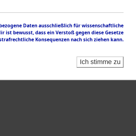
en zu den Orten Unterampfrach - Wehrden
nbezogene Daten ausschließlich für wissenschaftliche
 ist bewusst, dass ein Verstoß gegen diese Gesetze
rafrechtliche Konsequenzen nach sich ziehen kann.
Ich stimme zu