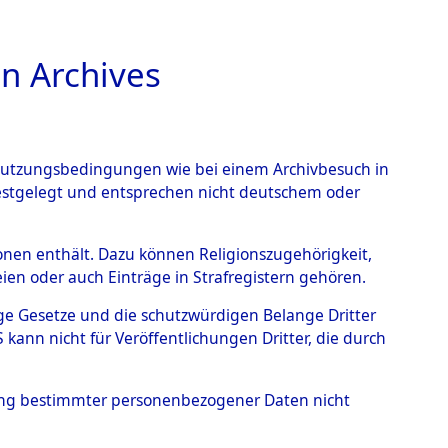
n Archives
TIONS ONLINE
n Nutzungsbedingungen wie bei einem Archivbesuch in
festgelegt und entsprechen nicht deutschem oder
ach - Wehrden
→
0002
rsonen enthält. Dazu können Religionszugehörigkeit,
en oder auch Einträge in Strafregistern gehören.
tige Gesetze und die schutzwürdigen Belange Dritter
ann nicht für Veröffentlichungen Dritter, die durch
hung bestimmter personenbezogener Daten nicht