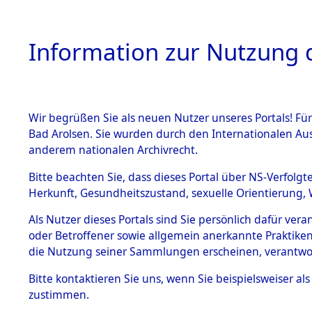
Information zur Nutzung d
Wir begrüßen Sie als neuen Nutzer unseres Portals! Fü
HOME
BESTANDSB
Bad Arolsen. Sie wurden durch den Internationalen Au
anderem nationalen Archivrecht.
BESTÄNDE
Ermittlun
Bitte beachten Sie, dass dieses Portal über NS-Verfolgt
Herkunft, Gesundheitszustand, sexuelle Orientierung, 
1.
(84601980
Inhaftierungsdoku
Als Nutzer dieses Portals sind Sie persönlich dafür ver
mente
oder Betroffener sowie allgemein anerkannte Praktiken
5. Verschiedenes
die Nutzung seiner Sammlungen erscheinen, verantwo
5.3
Bitte
kontaktieren
Sie uns, wenn Sie beispielsweiser a
Todesmärsche
zustimmen.
5.3.1 Alliierte
Erhebungen