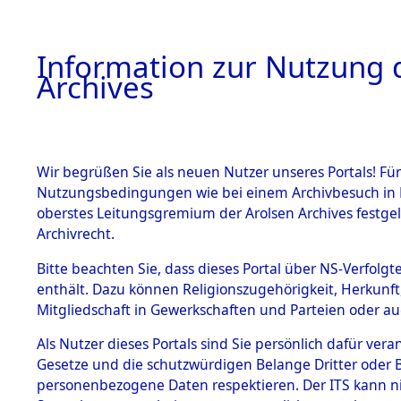
Information zur Nutzung d
Archives
HOME
BESTANDSBESCHREIBUNG
ARCHIVAL
Wir begrüßen Sie als neuen Nutzer unseres Portals! Für
Nutzungsbedingungen wie bei einem Archivbesuch in B
oberstes Leitungsgremium der Arolsen Archives festg
Archivrecht.
BESTÄNDE
Bitte beachten Sie, dass dieses Portal über NS-Verfolgte
Listen von
enthält. Dazu können Religionszugehörigkeit, Herkunf
Mitgliedschaft in Gewerkschaften und Parteien oder auc
Konzentra
1.
Inhaftierungsdoku
mente
Als Nutzer dieses Portals sind Sie persönlich dafür vera
Todesmärs
Gesetze und die schutzwürdigen Belange Dritter oder B
5. Verschiedenes
personenbezogene Daten respektieren. Der ITS kann nic
5.3