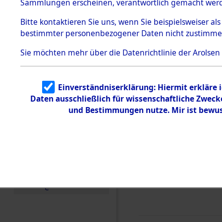
0007 (846
Sammlungen erscheinen, verantwortlich gemacht wer
Todesmärsche
5.3.1 Alliierte
Bitte
kontaktieren
Sie uns, wenn Sie beispielsweiser al
Erhebungen
bestimmter personenbezogener Daten nicht zustimme
zu
Todesmärsch
en
Sie möchten mehr über die Datenrichtlinie der Arolsen
5.3.2
Versuchte
Identifizierun
Einverständniserklärung: Hiermit erkläre 
g
Daten ausschließlich für wissenschaftliche Zwec
5.3.3
Todesmärsch
und Bestimmungen nutze. Mir ist bewus
e /
Identifikation
unbekannter
Toter
5.3.5
Grabermittlu
ng /
Friedhofsplän
e