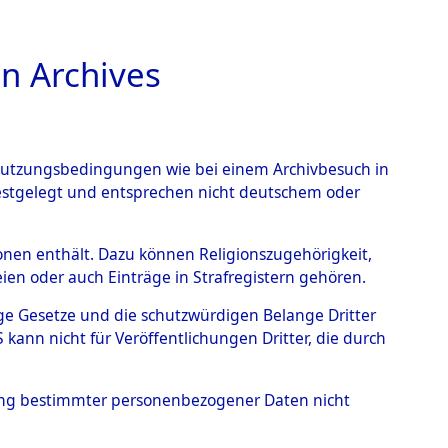
n Archives
TIONS ONLINE
n Nutzungsbedingungen wie bei einem Archivbesuch in
festgelegt und entsprechen nicht deutschem oder
ead - Cemeteries:
rsonen enthält. Dazu können Religionszugehörigkeit,
en oder auch Einträge in Strafregistern gehören.
 von Häftlingsnummern:
tige Gesetze und die schutzwürdigen Belange Dritter
S - Records Branch - für
ann nicht für Veröffentlichungen Dritter, die durch
 den Stationen der
hung bestimmter personenbezogener Daten nicht
048 (84615969)