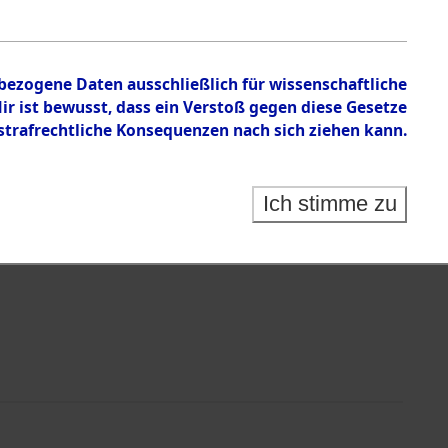
nbezogene Daten ausschließlich für wissenschaftliche
 ist bewusst, dass ein Verstoß gegen diese Gesetze
rafrechtliche Konsequenzen nach sich ziehen kann.
Identification of Unknown Dead - Cemeteries:
 der Identifizierung anhand von Häftlingsnummern:
s- und Ergebnisbogen des ITS - Records Branch - für
Ich stimme zu
rte Tote nach Friedhöfen auf den Stationen der
che.