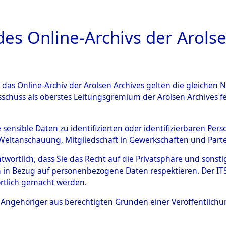
a
A
es Online-Archivs der Arolse
DIGITAL COLLEC
r das Online-Archiv der Arolsen Archives gelten die gleiche
ESCHREIBUNG
ARCHIVALE
ÜBERSICHT
BILD
sschuss als oberstes Leitungsgremium der Arolsen Archives 
Identification of Unknown D
e sensible Daten zu identifizierten oder identifizierbaren Pe
Weltanschauung, Mitgliedschaft in Gewerkschaften und Partei
 der Identifizierung anhand
antwortlich, dass Sie das Recht auf die Privatsphäre und sons
s- und Ergebnisbogen des IT
 in Bezug auf personenbezogene Daten respektieren. Der ITS k
rtlich gemacht werden.
erte Tote nach Friedhöfen auf
ls Angehöriger aus berechtigten Gründen einer Veröffentlic
che.
→
0060 (84615921)
→
0