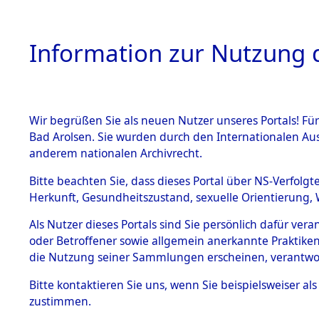
Information zur Nutzung d
Wir begrüßen Sie als neuen Nutzer unseres Portals! Fü
HOME
BESTANDSB
Bad Arolsen. Sie wurden durch den Internationalen Au
anderem nationalen Archivrecht.
BESTÄNDE
Attempted 
Bitte beachten Sie, dass dieses Portal über NS-Verfolgt
Herkunft, Gesundheitszustand, sexuelle Orientierung, 
Ergebnisse
1.
Inhaftierungsdoku
Als Nutzer dieses Portals sind Sie persönlich dafür ver
mente
Auswertung
oder Betroffener sowie allgemein anerkannte Praktiken
5. Verschiedenes
die Nutzung seiner Sammlungen erscheinen, verantwo
identifizi
5.3
Bitte
kontaktieren
Sie uns, wenn Sie beispielsweiser a
Todesmärsche
zustimmen.
5.3.1 Alliierte
Todesmärs
Erhebungen