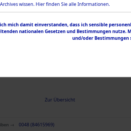
 Archives wissen.
Hier
finden Sie alle Informationen.
0048 (84615969)
 ich mich damit einverstanden, dass ich sensible persone
tenden nationalen Gesetzen und Bestimmungen nutze. Mir
und/oder Bestimmungen st
Übergeordnetes
Attempted 
Dokument
Ergebnisse
Auswertung
identifizie
Todesmärs
Inhalt
Zur Übersicht
eiben →
0048 (84615969)