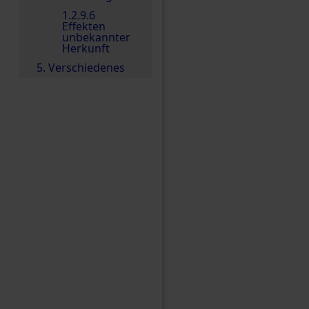
1.2.9.6
Effekten
unbekannter
Herkunft
5. Verschiedenes