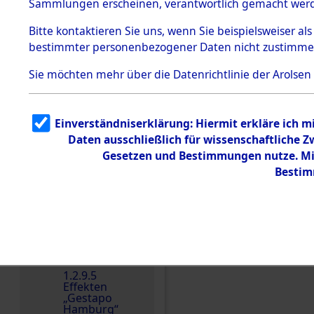
dem KZ
Sammlungen erscheinen, verantwortlich gemacht wer
Dachau
Bitte
kontaktieren
Sie uns, wenn Sie beispielsweiser al
Dokument
bestimmter personenbezogener Daten nicht zustimme
e
1.2.9.2
Sie möchten mehr über die Datenrichtlinie der Arolsen
Effekten aus
dem KZ
Dachau,
Bayerisches
Einverständniserklärung: Hiermit erkläre ich 
Landesentsch
ädigungsamt
Daten ausschließlich für wissenschaftliche
Einen Kommentar schr
Gesetzen und Bestimmungen nutze. Mir
1.2.9.3
Effekten aus
Bestim
dem KZ
Neuengamm
e
1.2.9.4
Effekten nicht
identifizierter
Eigentümer
1.2.9.5
Effekten
„Gestapo
Hamburg“