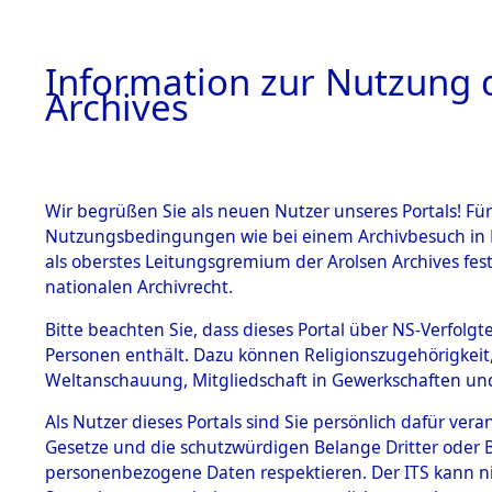
Information zur Nutzung d
Archives
HOME
BESTANDSBESCHREIBUNG
ARCHIVAL
Wir begrüßen Sie als neuen Nutzer unseres Portals! Für
Nutzungsbedingungen wie bei einem Archivbesuch in B
als oberstes Leitungsgremium der Arolsen Archives f
BESTÄNDE
0005 (108
nationalen Archivrecht.
1.
Bitte beachten Sie, dass dieses Portal über NS-Verfolgte
Inhaftierungsdoku
Personen enthält. Dazu können Religionszugehörigkeit,
mente
Weltanschauung, Mitgliedschaft in Gewerkschaften und 
1.2.9 Beim ITS
verwahrte
Als Nutzer dieses Portals sind Sie persönlich dafür vera
Effekten
Gesetze und die schutzwürdigen Belange Dritter oder B
1.2.9.1
personenbezogene Daten respektieren. Der ITS kann nic
Effekten aus