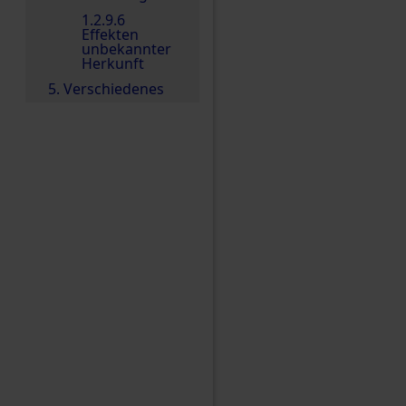
1.2.9.6
Effekten
unbekannter
Herkunft
5. Verschiedenes