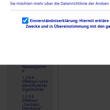
dem KZ
Sie möchten mehr über die Datenrichtlinie der Arolsen
Dachau
Dokument
e
Einverständniserklärung: Hiermit erkläre
1.2.9.2
Zwecke und in Übereinstimmung mit den gel
Effekten aus
dem KZ
Dachau,
Bayerisches
Einen Kommentar schr
Landesentsch
ädigungsamt
1.2.9.3
Effekten aus
dem KZ
Neuengamm
e
1.2.9.4
Effekten nicht
identifizierter
Eigentümer
1.2.9.5
Effekten
„Gestapo
Hamburg“