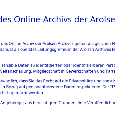
a
A
es Online-Archivs der Arolse
DIGITAL COLLEC
r das Online-Archiv der Arolsen Archives gelten die gleiche
ESCHREIBUNG
ARCHIVALE
ÜBERSICHT
BILD
sschuss als oberstes Leitungsgremium der Arolsen Archives 
019895)
e sensible Daten zu identifizierten oder identifizierbaren Pe
Weltanschauung, Mitgliedschaft in Gewerkschaften und Partei
antwortlich, dass Sie das Recht auf die Privatsphäre und sons
0013 (108019895)
 in Bezug auf personenbezogene Daten respektieren. Der ITS k
rtlich gemacht werden.
Person
BARAN, GE
ls Angehöriger aus berechtigten Gründen einer Veröffentlic