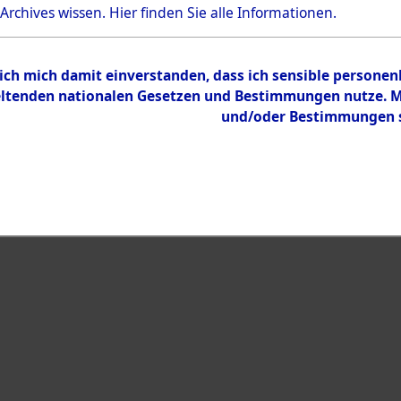
Bestand
 Archives wissen.
Hier
finden Sie alle Informationen.
Dokumente
 ich mich damit einverstanden, dass ich sensible persone
tenden nationalen Gesetzen und Bestimmungen nutze. Mir
und/oder Bestimmungen st
eiben →
0013 (108019895)