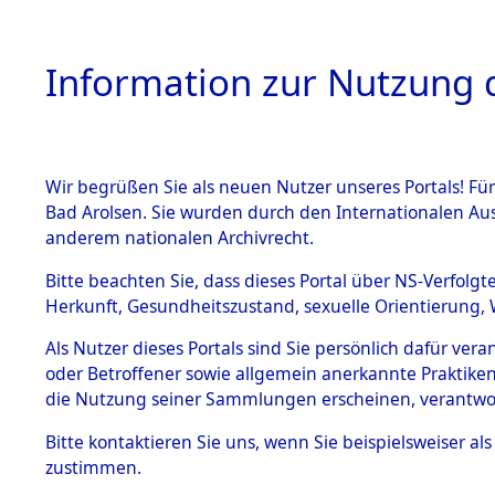
Information zur Nutzung d
Wir begrüßen Sie als neuen Nutzer unseres Portals! Fü
HOME
BESTANDSB
Bad Arolsen. Sie wurden durch den Internationalen Au
anderem nationalen Archivrecht.
BESTÄNDE
0013 (108
Bitte beachten Sie, dass dieses Portal über NS-Verfolgt
Herkunft, Gesundheitszustand, sexuelle Orientierung, 
1.
Inhaftierungsdoku
Als Nutzer dieses Portals sind Sie persönlich dafür ver
mente
oder Betroffener sowie allgemein anerkannte Praktiken
1.2.9 Beim ITS
die Nutzung seiner Sammlungen erscheinen, verantwo
verwahrte
Effekten
Bitte
kontaktieren
Sie uns, wenn Sie beispielsweiser a
1.2.9.1
zustimmen.
Effekten aus