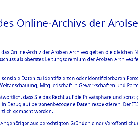
a
A
es Online-Archivs der Arolse
DIGITAL COLLEC
r das Online-Archiv der Arolsen Archives gelten die gleiche
ESCHREIBUNG
ARCHIVALE
ÜBERSICHT
BILD
sschuss als oberstes Leitungsgremium der Arolsen Archives 
019898)
e sensible Daten zu identifizierten oder identifizierbaren Pe
Weltanschauung, Mitgliedschaft in Gewerkschaften und Partei
antwortlich, dass Sie das Recht auf die Privatsphäre und sons
0016 (108019898)
 in Bezug auf personenbezogene Daten respektieren. Der ITS k
rtlich gemacht werden.
Person
BARAN, GE
ls Angehöriger aus berechtigten Gründen einer Veröffentlic