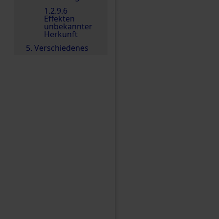
1.2.9.6
Effekten
unbekannter
Herkunft
5. Verschiedenes