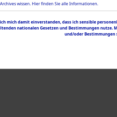
Bestand
 Archives wissen.
Hier
finden Sie alle Informationen.
Dokumente
 ich mich damit einverstanden, dass ich sensible persone
tenden nationalen Gesetzen und Bestimmungen nutze. Mir
und/oder Bestimmungen st
eiben →
0016 (108019898)