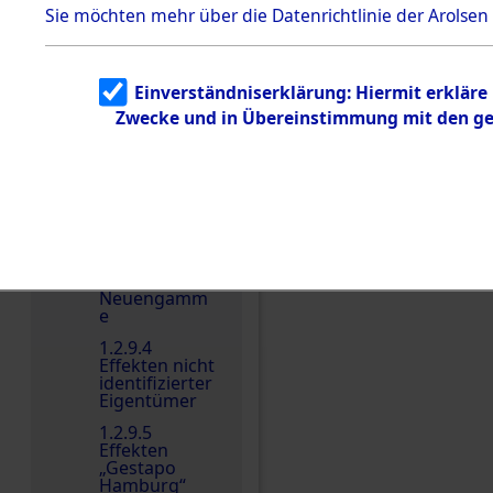
dem KZ
Sie möchten mehr über die Datenrichtlinie der Arolsen
Dachau
Dokument
e
Einverständniserklärung: Hiermit erkläre
1.2.9.2
Zwecke und in Übereinstimmung mit den gel
Effekten aus
dem KZ
Einen Kommentar schr
Dachau,
Bayerisches
Landesentsch
ädigungsamt
1.2.9.3
Effekten aus
dem KZ
Neuengamm
e
1.2.9.4
Effekten nicht
identifizierter
Eigentümer
1.2.9.5
Effekten
„Gestapo
Hamburg“