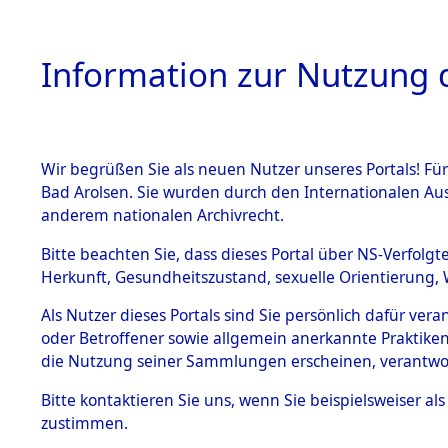
Information zur Nutzung d
Wir begrüßen Sie als neuen Nutzer unseres Portals! Fü
HOME
BESTANDSB
Bad Arolsen. Sie wurden durch den Internationalen Au
anderem nationalen Archivrecht.
BESTÄNDE
0016 (108
Bitte beachten Sie, dass dieses Portal über NS-Verfolgt
Herkunft, Gesundheitszustand, sexuelle Orientierung, 
1.
Inhaftierungsdoku
Als Nutzer dieses Portals sind Sie persönlich dafür ver
mente
oder Betroffener sowie allgemein anerkannte Praktiken
1.2.9 Beim ITS
die Nutzung seiner Sammlungen erscheinen, verantwo
verwahrte
Effekten
Bitte
kontaktieren
Sie uns, wenn Sie beispielsweiser a
1.2.9.1
zustimmen.
Effekten aus