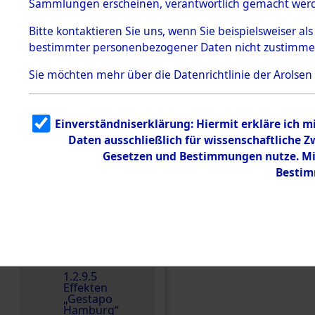
dem KZ
Sammlungen erscheinen, verantwortlich gemacht wer
Dachau
Bitte
kontaktieren
Sie uns, wenn Sie beispielsweiser al
Dokument
bestimmter personenbezogener Daten nicht zustimme
e
1.2.9.2
Sie möchten mehr über die Datenrichtlinie der Arolsen
Effekten aus
dem KZ
Dachau,
Bayerisches
Einverständniserklärung: Hiermit erkläre ich 
Landesentsch
ädigungsamt
Daten ausschließlich für wissenschaftliche
Gesetzen und Bestimmungen nutze. Mir
1.2.9.3
Effekten aus
Bestim
dem KZ
Neuengamm
e
Einen Kommentar schr
1.2.9.4
Effekten nicht
identifizierter
Eigentümer
1.2.9.5
Effekten
„Gestapo
Hamburg“