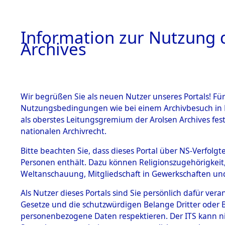
Information zur Nutzung d
Archives
HOME
BESTANDSBESCHREIBUNG
ARCHIVAL
Wir begrüßen Sie als neuen Nutzer unseres Portals! Für
Nutzungsbedingungen wie bei einem Archivbesuch in B
als oberstes Leitungsgremium der Arolsen Archives f
BESTÄNDE
0036 (108
nationalen Archivrecht.
1.
Bitte beachten Sie, dass dieses Portal über NS-Verfolgte
Inhaftierungsdoku
Personen enthält. Dazu können Religionszugehörigkeit,
mente
Weltanschauung, Mitgliedschaft in Gewerkschaften und 
1.2.9 Beim ITS
verwahrte
Als Nutzer dieses Portals sind Sie persönlich dafür vera
Effekten
Gesetze und die schutzwürdigen Belange Dritter oder B
1.2.9.1
personenbezogene Daten respektieren. Der ITS kann nic
Effekten aus