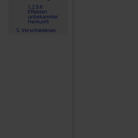
1.2.9.6
Effekten
unbekannter
Herkunft
5. Verschiedenes