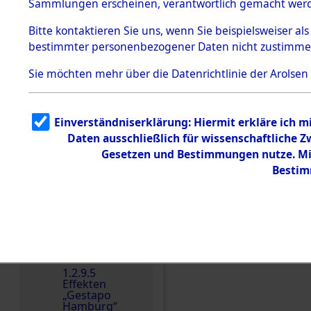
dem KZ
Sammlungen erscheinen, verantwortlich gemacht wer
Dachau
Bitte
kontaktieren
Sie uns, wenn Sie beispielsweiser al
Dokument
bestimmter personenbezogener Daten nicht zustimme
e
1.2.9.2
Sie möchten mehr über die Datenrichtlinie der Arolsen
Effekten aus
dem KZ
Dachau,
Bayerisches
Einverständniserklärung: Hiermit erkläre ich 
Landesentsch
ädigungsamt
Daten ausschließlich für wissenschaftliche
Einen Kommentar schr
Gesetzen und Bestimmungen nutze. Mir
1.2.9.3
Effekten aus
Bestim
dem KZ
Neuengamm
e
1.2.9.4
Effekten nicht
identifizierter
Eigentümer
1.2.9.5
Effekten
„Gestapo
Hamburg“