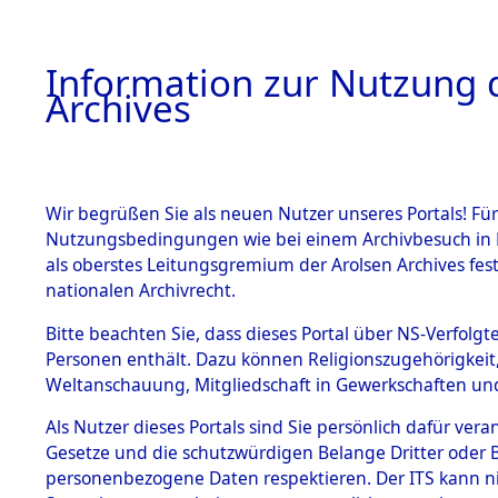
Information zur Nutzung d
Archives
HOME
BESTANDSBESCHREIBUNG
ARCHIVAL
Wir begrüßen Sie als neuen Nutzer unseres Portals! Für
Nutzungsbedingungen wie bei einem Archivbesuch in B
als oberstes Leitungsgremium der Arolsen Archives f
BESTÄNDE
0038 (108
nationalen Archivrecht.
1.
Bitte beachten Sie, dass dieses Portal über NS-Verfolgte
Inhaftierungsdoku
Personen enthält. Dazu können Religionszugehörigkeit,
mente
Weltanschauung, Mitgliedschaft in Gewerkschaften und 
1.2.9 Beim ITS
verwahrte
Als Nutzer dieses Portals sind Sie persönlich dafür vera
Effekten
Gesetze und die schutzwürdigen Belange Dritter oder B
1.2.9.1
personenbezogene Daten respektieren. Der ITS kann nic
Effekten aus