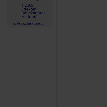
1.2.9.6
Effekten
unbekannter
Herkunft
5. Verschiedenes