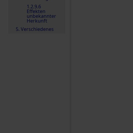
1.2.9.6
Effekten
unbekannter
Herkunft
5. Verschiedenes