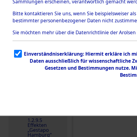
dem KZ
Sammlungen erscheinen, verantwortlich gemacht wer
Dachau
Bitte
kontaktieren
Sie uns, wenn Sie beispielsweiser al
Dokument
bestimmter personenbezogener Daten nicht zustimme
e
1.2.9.2
Sie möchten mehr über die Datenrichtlinie der Arolsen
Effekten aus
dem KZ
Dachau,
Bayerisches
Einverständniserklärung: Hiermit erkläre ich 
Landesentsch
ädigungsamt
Daten ausschließlich für wissenschaftliche
Einen Kommentar schr
Gesetzen und Bestimmungen nutze. Mir
1.2.9.3
Effekten aus
Bestim
dem KZ
Neuengamm
e
1.2.9.4
Effekten nicht
identifizierter
Eigentümer
1.2.9.5
Effekten
„Gestapo
Hamburg“