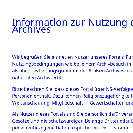
Information zur Nutzung d
Archives
HOME
BESTANDSBESCHREIBUNG
ARCHIVAL
Wir begrüßen Sie als neuen Nutzer unseres Portals! Für
Nutzungsbedingungen wie bei einem Archivbesuch in B
als oberstes Leitungsgremium der Arolsen Archives f
BESTÄNDE
0003 (108
nationalen Archivrecht.
1.
Bitte beachten Sie, dass dieses Portal über NS-Verfolgte
Inhaftierungsdoku
Personen enthält. Dazu können Religionszugehörigkeit,
mente
Weltanschauung, Mitgliedschaft in Gewerkschaften und 
1.2.9 Beim ITS
verwahrte
Als Nutzer dieses Portals sind Sie persönlich dafür vera
Effekten
Gesetze und die schutzwürdigen Belange Dritter oder B
1.2.9.1
personenbezogene Daten respektieren. Der ITS kann nic
Effekten aus