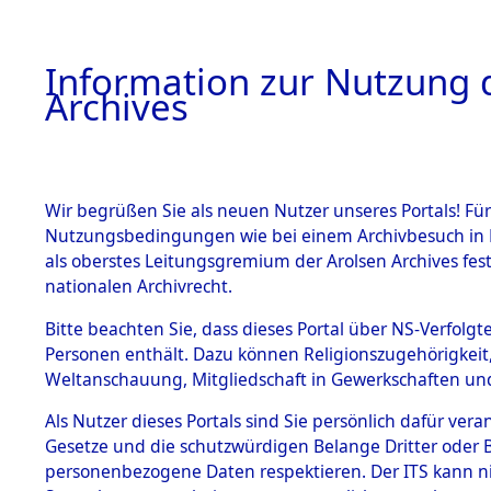
Information zur Nutzung d
Archives
HOME
BESTANDSBESCHREIBUNG
ARCHIVAL
Wir begrüßen Sie als neuen Nutzer unseres Portals! Für
Nutzungsbedingungen wie bei einem Archivbesuch in B
als oberstes Leitungsgremium der Arolsen Archives f
BESTÄNDE
0004 (108
nationalen Archivrecht.
1.
Bitte beachten Sie, dass dieses Portal über NS-Verfolgte
Inhaftierungsdoku
Personen enthält. Dazu können Religionszugehörigkeit,
mente
Weltanschauung, Mitgliedschaft in Gewerkschaften und 
1.2.9 Beim ITS
verwahrte
Als Nutzer dieses Portals sind Sie persönlich dafür vera
Effekten
Gesetze und die schutzwürdigen Belange Dritter oder B
1.2.9.1
personenbezogene Daten respektieren. Der ITS kann nic
Effekten aus