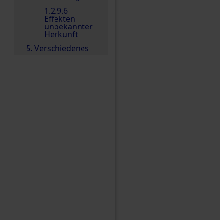
1.2.9.6
Effekten
unbekannter
Herkunft
5. Verschiedenes