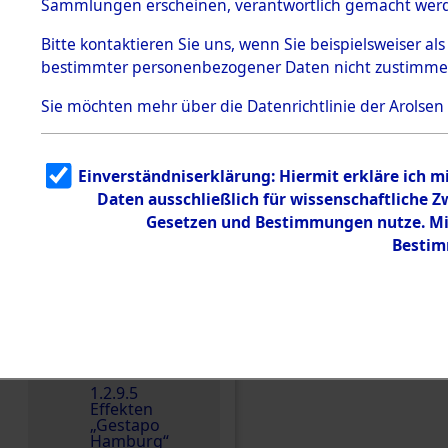
dem KZ
Sammlungen erscheinen, verantwortlich gemacht wer
Dachau
Bitte
kontaktieren
Sie uns, wenn Sie beispielsweiser al
Dokument
bestimmter personenbezogener Daten nicht zustimme
e
1.2.9.2
Sie möchten mehr über die Datenrichtlinie der Arolsen
Effekten aus
dem KZ
Dachau,
Bayerisches
Einverständniserklärung: Hiermit erkläre ich 
Landesentsch
ädigungsamt
Daten ausschließlich für wissenschaftliche
Einen Kommentar schr
Gesetzen und Bestimmungen nutze. Mir
1.2.9.3
Effekten aus
Bestim
dem KZ
Neuengamm
e
1.2.9.4
Effekten nicht
identifizierter
Eigentümer
1.2.9.5
Effekten
„Gestapo
Hamburg“