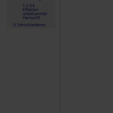
1.2.9.6
Effekten
unbekannter
Herkunft
5. Verschiedenes