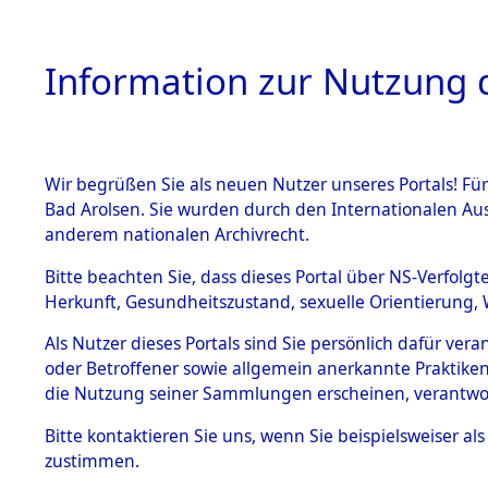
Information zur Nutzung d
Wir begrüßen Sie als neuen Nutzer unseres Portals! Fü
HOME
BESTANDSB
Bad Arolsen. Sie wurden durch den Internationalen Au
anderem nationalen Archivrecht.
BESTÄNDE
0033 (108
Bitte beachten Sie, dass dieses Portal über NS-Verfolgt
Herkunft, Gesundheitszustand, sexuelle Orientierung, 
1.
Inhaftierungsdoku
Als Nutzer dieses Portals sind Sie persönlich dafür ver
mente
oder Betroffener sowie allgemein anerkannte Praktiken
1.2.9 Beim ITS
die Nutzung seiner Sammlungen erscheinen, verantwo
verwahrte
Effekten
Bitte
kontaktieren
Sie uns, wenn Sie beispielsweiser a
1.2.9.1
zustimmen.
Effekten aus