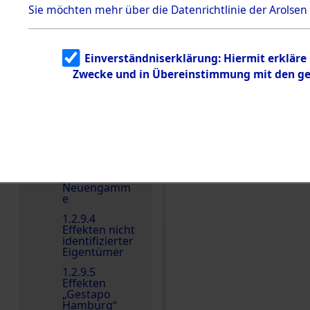
dem KZ
Sie möchten mehr über die Datenrichtlinie der Arolsen
Dachau
Dokument
e
Einverständniserklärung: Hiermit erkläre
1.2.9.2
Zwecke und in Übereinstimmung mit den gel
Effekten aus
dem KZ
Dachau,
Bayerisches
Landesentsch
ädigungsamt
1.2.9.3
Effekten aus
dem KZ
Einen Kommentar schr
Neuengamm
e
1.2.9.4
Effekten nicht
identifizierter
Eigentümer
1.2.9.5
Effekten
„Gestapo
Hamburg“