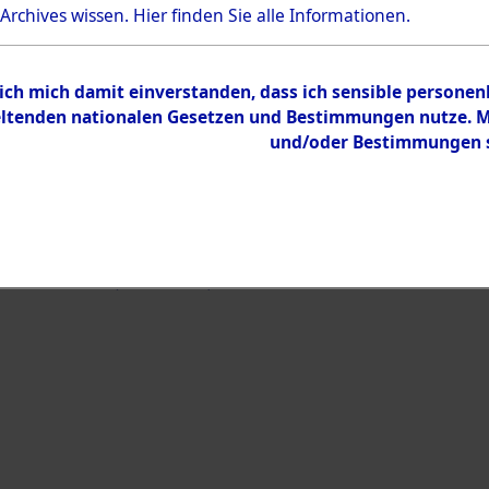
Bestand
 Archives wissen.
Hier
finden Sie alle Informationen.
Dokumente
 ich mich damit einverstanden, dass ich sensible persone
tenden nationalen Gesetzen und Bestimmungen nutze. Mir
und/oder Bestimmungen st
eiben →
0033 (108020066)