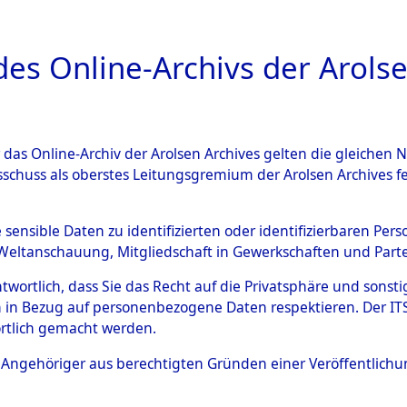
a
A
es Online-Archivs der Arolse
DIGITAL COLLEC
r das Online-Archiv der Arolsen Archives gelten die gleiche
ESCHREIBUNG
ARCHIVALE
ÜBERSICHT
BILD
sschuss als oberstes Leitungsgremium der Arolsen Archives 
020066)
e sensible Daten zu identifizierten oder identifizierbaren Pe
Weltanschauung, Mitgliedschaft in Gewerkschaften und Partei
antwortlich, dass Sie das Recht auf die Privatsphäre und sons
0033 (108020066)
 in Bezug auf personenbezogene Daten respektieren. Der ITS k
rtlich gemacht werden.
Person
DRAGUNOW
ls Angehöriger aus berechtigten Gründen einer Veröffentlic