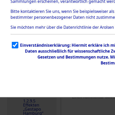
dem KZ
Sammlungen erscheinen, verantwortlich gemacht wer
Dachau
Bitte
kontaktieren
Sie uns, wenn Sie beispielsweiser al
Dokument
bestimmter personenbezogener Daten nicht zustimme
e
1.2.9.2
Sie möchten mehr über die Datenrichtlinie der Arolsen
Effekten aus
dem KZ
Dachau,
Bayerisches
Einverständniserklärung: Hiermit erkläre ich 
Landesentsch
ädigungsamt
Daten ausschließlich für wissenschaftliche
Gesetzen und Bestimmungen nutze. Mir
1.2.9.3
Effekten aus
Bestim
dem KZ
Neuengamm
e
1.2.9.4
Effekten nicht
identifizierter
Eigentümer
Einen Kommentar schr
1.2.9.5
Effekten
„Gestapo
Hamburg“