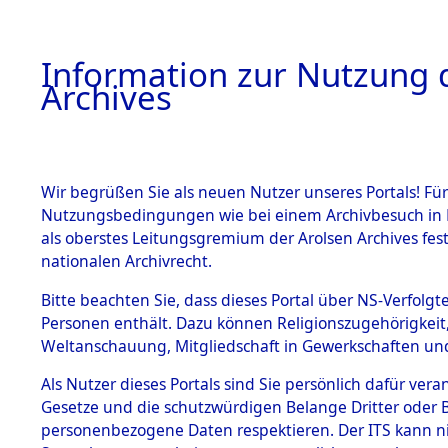
Information zur Nutzung d
Archives
HOME
BESTANDSBESCHREIBUNG
ARCHIVAL
Wir begrüßen Sie als neuen Nutzer unseres Portals! Für
Nutzungsbedingungen wie bei einem Archivbesuch in B
als oberstes Leitungsgremium der Arolsen Archives f
BESTÄNDE
0003 (108
nationalen Archivrecht.
1.
Bitte beachten Sie, dass dieses Portal über NS-Verfolgte
Inhaftierungsdoku
Personen enthält. Dazu können Religionszugehörigkeit,
mente
Weltanschauung, Mitgliedschaft in Gewerkschaften und 
1.2.9 Beim ITS
verwahrte
Als Nutzer dieses Portals sind Sie persönlich dafür vera
Effekten
Gesetze und die schutzwürdigen Belange Dritter oder B
1.2.9.1
personenbezogene Daten respektieren. Der ITS kann nic
Effekten aus