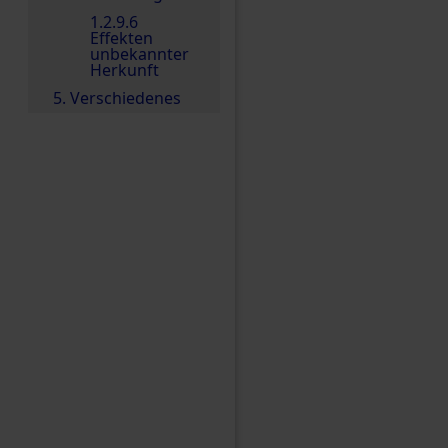
1.2.9.6
Effekten
unbekannter
Herkunft
5. Verschiedenes