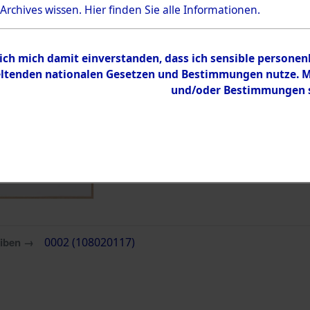
Bestand
 Archives wissen.
Hier
finden Sie alle Informationen.
Dokumente
 ich mich damit einverstanden, dass ich sensible persone
tenden nationalen Gesetzen und Bestimmungen nutze. Mir
und/oder Bestimmungen st
eiben →
0002 (108020117)