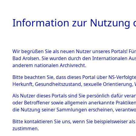
Information zur Nutzung d
Wir begrüßen Sie als neuen Nutzer unseres Portals! Fü
HOME
BESTANDSB
Bad Arolsen. Sie wurden durch den Internationalen Au
anderem nationalen Archivrecht.
BESTÄNDE
0002 (108
Bitte beachten Sie, dass dieses Portal über NS-Verfolgt
Herkunft, Gesundheitszustand, sexuelle Orientierung, 
1.
Inhaftierungsdoku
Als Nutzer dieses Portals sind Sie persönlich dafür ver
mente
oder Betroffener sowie allgemein anerkannte Praktiken
1.2.9 Beim ITS
die Nutzung seiner Sammlungen erscheinen, verantwo
verwahrte
Effekten
Bitte
kontaktieren
Sie uns, wenn Sie beispielsweiser a
1.2.9.1
zustimmen.
Effekten aus