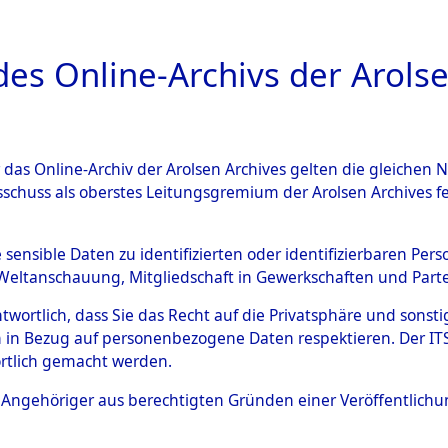
a
A
es Online-Archivs der Arolse
DIGITAL COLLEC
r das Online-Archiv der Arolsen Archives gelten die gleiche
ESCHREIBUNG
ARCHIVALE
ÜBERSICHT
BILD
sschuss als oberstes Leitungsgremium der Arolsen Archives 
020117)
e sensible Daten zu identifizierten oder identifizierbaren Pe
Weltanschauung, Mitgliedschaft in Gewerkschaften und Partei
antwortlich, dass Sie das Recht auf die Privatsphäre und sons
0002 (108020117)
 in Bezug auf personenbezogene Daten respektieren. Der ITS k
rtlich gemacht werden.
Person
ERSCHEN, 
ls Angehöriger aus berechtigten Gründen einer Veröffentlic