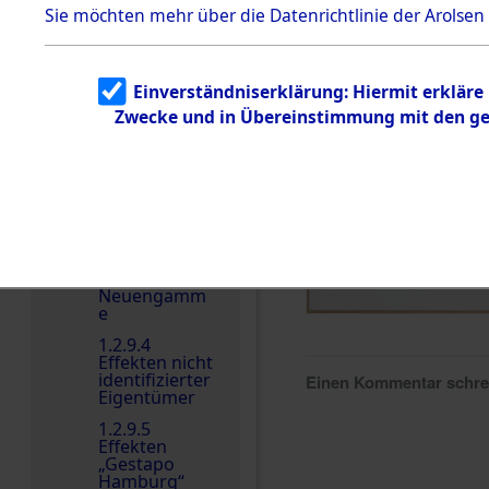
dem KZ
Sie möchten mehr über die Datenrichtlinie der Arolsen
Dachau
Dokument
e
Einverständniserklärung: Hiermit erkläre
1.2.9.2
Zwecke und in Übereinstimmung mit den gel
Effekten aus
dem KZ
Dachau,
Bayerisches
Landesentsch
ädigungsamt
1.2.9.3
Effekten aus
dem KZ
Neuengamm
e
1.2.9.4
Effekten nicht
identifizierter
Einen Kommentar schr
Eigentümer
1.2.9.5
Effekten
„Gestapo
Hamburg“