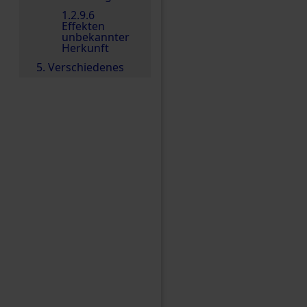
1.2.9.6
Effekten
unbekannter
Herkunft
5. Verschiedenes