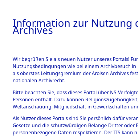
Information zur Nutzung d
Archives
HOME
BESTANDSBESCHREIBUNG
ARCHIVAL
Wir begrüßen Sie als neuen Nutzer unseres Portals! Für
Nutzungsbedingungen wie bei einem Archivbesuch in B
als oberstes Leitungsgremium der Arolsen Archives f
BESTÄNDE
0006 (108
nationalen Archivrecht.
1.
Bitte beachten Sie, dass dieses Portal über NS-Verfolgte
Inhaftierungsdoku
Personen enthält. Dazu können Religionszugehörigkeit,
mente
Weltanschauung, Mitgliedschaft in Gewerkschaften und 
1.2.9 Beim ITS
verwahrte
Als Nutzer dieses Portals sind Sie persönlich dafür vera
Effekten
Gesetze und die schutzwürdigen Belange Dritter oder B
1.2.9.1
personenbezogene Daten respektieren. Der ITS kann nic
Effekten aus