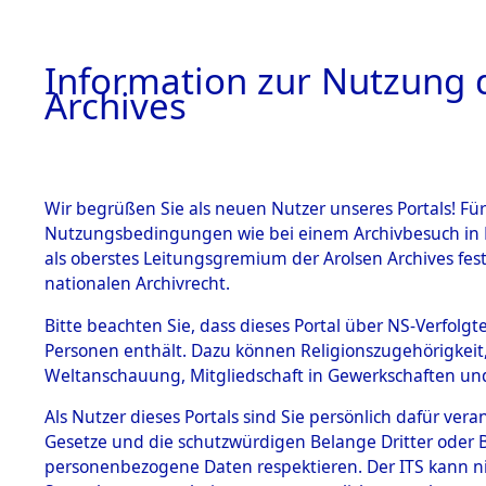
Information zur Nutzung d
Archives
HOME
BESTANDSBESCHREIBUNG
ARCHIVAL
Wir begrüßen Sie als neuen Nutzer unseres Portals! Für
Nutzungsbedingungen wie bei einem Archivbesuch in B
als oberstes Leitungsgremium der Arolsen Archives f
BESTÄNDE
0005 (108
nationalen Archivrecht.
1.
Bitte beachten Sie, dass dieses Portal über NS-Verfolgte
Inhaftierungsdoku
Personen enthält. Dazu können Religionszugehörigkeit,
mente
Weltanschauung, Mitgliedschaft in Gewerkschaften und 
1.2.9 Beim ITS
verwahrte
Als Nutzer dieses Portals sind Sie persönlich dafür vera
Effekten
Gesetze und die schutzwürdigen Belange Dritter oder B
1.2.9.1
personenbezogene Daten respektieren. Der ITS kann nic
Effekten aus