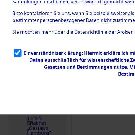
dem KZ
Sammlungen erscheinen, verantwortlich gemacht wer
Dachau
Bitte
kontaktieren
Sie uns, wenn Sie beispielsweiser al
Dokument
bestimmter personenbezogener Daten nicht zustimme
e
1.2.9.2
Sie möchten mehr über die Datenrichtlinie der Arolsen
Effekten aus
dem KZ
Dachau,
Bayerisches
Einverständniserklärung: Hiermit erkläre ich 
Landesentsch
ädigungsamt
Daten ausschließlich für wissenschaftliche
Gesetzen und Bestimmungen nutze. Mir
1.2.9.3
Effekten aus
Bestim
dem KZ
Neuengamm
e
1.2.9.4
Effekten nicht
Einen Kommentar schr
identifizierter
Eigentümer
1.2.9.5
Effekten
„Gestapo
Hamburg“