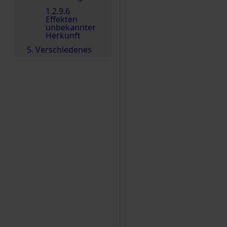
1.2.9.6
Effekten
unbekannter
Herkunft
5. Verschiedenes