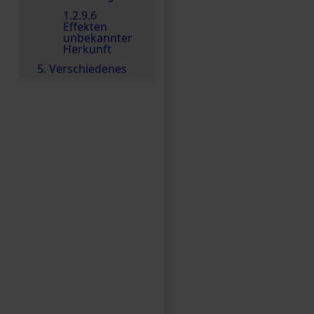
1.2.9.6
Effekten
unbekannter
Herkunft
5. Verschiedenes