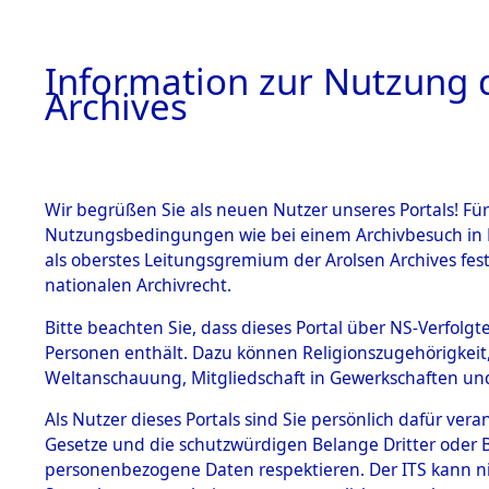
Information zur Nutzung d
Archives
HOME
BESTANDSBESCHREIBUNG
ARCHIVAL
Wir begrüßen Sie als neuen Nutzer unseres Portals! Für
Nutzungsbedingungen wie bei einem Archivbesuch in B
als oberstes Leitungsgremium der Arolsen Archives f
BESTÄNDE
0005 (108
nationalen Archivrecht.
1.
Bitte beachten Sie, dass dieses Portal über NS-Verfolgte
Inhaftierungsdoku
Personen enthält. Dazu können Religionszugehörigkeit,
mente
Weltanschauung, Mitgliedschaft in Gewerkschaften und 
1.2.9 Beim ITS
verwahrte
Als Nutzer dieses Portals sind Sie persönlich dafür vera
Effekten
Gesetze und die schutzwürdigen Belange Dritter oder B
1.2.9.1
personenbezogene Daten respektieren. Der ITS kann nic
Effekten aus