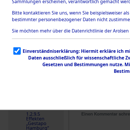
dem KZ
Sammlungen erscheinen, verantwortlich gemacht wer
Dachau
Bitte
kontaktieren
Sie uns, wenn Sie beispielsweiser al
Dokument
bestimmter personenbezogener Daten nicht zustimme
e
1.2.9.2
Sie möchten mehr über die Datenrichtlinie der Arolsen
Effekten aus
dem KZ
Dachau,
Bayerisches
Einverständniserklärung: Hiermit erkläre ich 
Landesentsch
ädigungsamt
Daten ausschließlich für wissenschaftliche
Gesetzen und Bestimmungen nutze. Mir
1.2.9.3
Effekten aus
Bestim
dem KZ
Neuengamm
e
1.2.9.4
Effekten nicht
identifizierter
Eigentümer
Einen Kommentar schr
1.2.9.5
Effekten
„Gestapo
Hamburg“