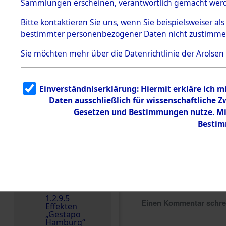
dem KZ
Sammlungen erscheinen, verantwortlich gemacht wer
Dachau
Bitte
kontaktieren
Sie uns, wenn Sie beispielsweiser al
Dokument
bestimmter personenbezogener Daten nicht zustimme
e
1.2.9.2
Sie möchten mehr über die Datenrichtlinie der Arolsen
Effekten aus
dem KZ
Dachau,
Bayerisches
Einverständniserklärung: Hiermit erkläre ich 
Landesentsch
ädigungsamt
Daten ausschließlich für wissenschaftliche
Gesetzen und Bestimmungen nutze. Mir
1.2.9.3
Effekten aus
Bestim
dem KZ
Neuengamm
e
1.2.9.4
Effekten nicht
identifizierter
Eigentümer
1.2.9.5
Einen Kommentar schr
Effekten
„Gestapo
Hamburg“