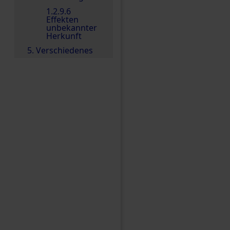
1.2.9.6
Effekten
unbekannter
Herkunft
5. Verschiedenes