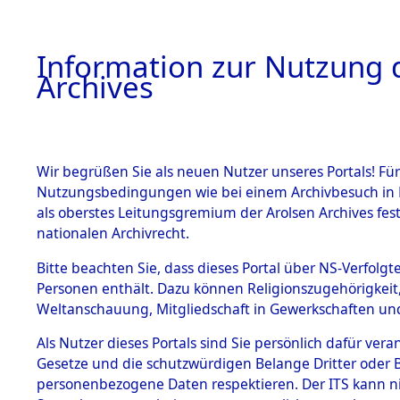
Information zur Nutzung d
Archives
HOME
BESTANDSBESCHREIBUNG
ARCHIVAL
Wir begrüßen Sie als neuen Nutzer unseres Portals! Für
Nutzungsbedingungen wie bei einem Archivbesuch in B
als oberstes Leitungsgremium der Arolsen Archives f
BESTÄNDE
0015 (108
nationalen Archivrecht.
1.
Bitte beachten Sie, dass dieses Portal über NS-Verfolgte
Inhaftierungsdoku
Personen enthält. Dazu können Religionszugehörigkeit,
mente
Weltanschauung, Mitgliedschaft in Gewerkschaften und 
1.2.9 Beim ITS
verwahrte
Als Nutzer dieses Portals sind Sie persönlich dafür vera
Effekten
Gesetze und die schutzwürdigen Belange Dritter oder B
1.2.9.1
personenbezogene Daten respektieren. Der ITS kann nic
Effekten aus