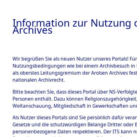
Information zur Nutzung d
Archives
HOME
BESTANDSBESCHREIBUNG
ARCHIVAL
Wir begrüßen Sie als neuen Nutzer unseres Portals! Für
Nutzungsbedingungen wie bei einem Archivbesuch in B
als oberstes Leitungsgremium der Arolsen Archives f
BESTÄNDE
0002 (108
nationalen Archivrecht.
1.
Bitte beachten Sie, dass dieses Portal über NS-Verfolgte
Inhaftierungsdoku
Personen enthält. Dazu können Religionszugehörigkeit,
mente
Weltanschauung, Mitgliedschaft in Gewerkschaften und 
1.2.9 Beim ITS
verwahrte
Als Nutzer dieses Portals sind Sie persönlich dafür vera
Effekten
Gesetze und die schutzwürdigen Belange Dritter oder B
1.2.9.1
personenbezogene Daten respektieren. Der ITS kann nic
Effekten aus