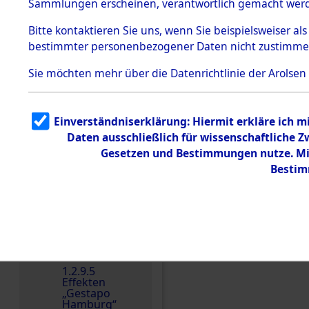
dem KZ
Sammlungen erscheinen, verantwortlich gemacht wer
Dachau
Bitte
kontaktieren
Sie uns, wenn Sie beispielsweiser al
Dokument
bestimmter personenbezogener Daten nicht zustimme
e
1.2.9.2
Sie möchten mehr über die Datenrichtlinie der Arolsen
Effekten aus
dem KZ
Dachau,
Bayerisches
Einverständniserklärung: Hiermit erkläre ich 
Landesentsch
ädigungsamt
Daten ausschließlich für wissenschaftliche
Gesetzen und Bestimmungen nutze. Mir
1.2.9.3
Effekten aus
Bestim
dem KZ
Neuengamm
e
1.2.9.4
Effekten nicht
identifizierter
Einen Kommentar schr
Eigentümer
1.2.9.5
Effekten
„Gestapo
Hamburg“