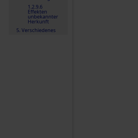
1.2.9.6
Effekten
unbekannter
Herkunft
5. Verschiedenes