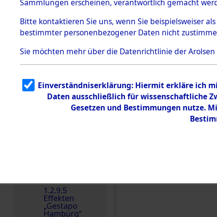
dem KZ
Sammlungen erscheinen, verantwortlich gemacht wer
Dachau
Bitte
kontaktieren
Sie uns, wenn Sie beispielsweiser al
Dokument
bestimmter personenbezogener Daten nicht zustimme
e
1.2.9.2
Sie möchten mehr über die Datenrichtlinie der Arolsen
Effekten aus
dem KZ
Dachau,
Bayerisches
Einverständniserklärung: Hiermit erkläre ich 
Landesentsch
ädigungsamt
Daten ausschließlich für wissenschaftliche
Gesetzen und Bestimmungen nutze. Mir
1.2.9.3
Effekten aus
Bestim
dem KZ
Neuengamm
e
1.2.9.4
Effekten nicht
identifizierter
Einen Kommentar schr
Eigentümer
1.2.9.5
Effekten
„Gestapo
Hamburg“