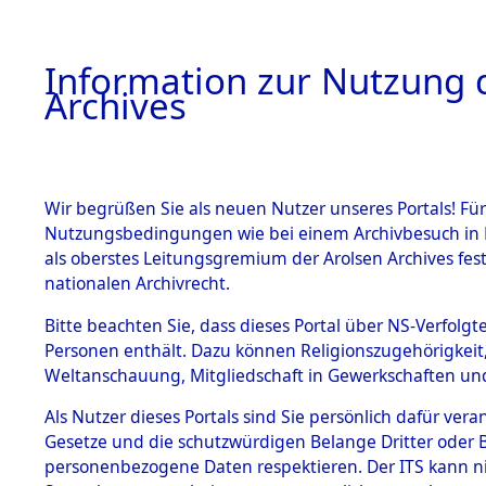
Information zur Nutzung d
Archives
HOME
BESTANDSBESCHREIBUNG
ARCHIVAL
Wir begrüßen Sie als neuen Nutzer unseres Portals! Für
Nutzungsbedingungen wie bei einem Archivbesuch in B
als oberstes Leitungsgremium der Arolsen Archives f
BESTÄNDE
0002 (108
nationalen Archivrecht.
1.
Bitte beachten Sie, dass dieses Portal über NS-Verfolgte
Inhaftierungsdoku
Personen enthält. Dazu können Religionszugehörigkeit,
mente
Weltanschauung, Mitgliedschaft in Gewerkschaften und 
1.2.9 Beim ITS
verwahrte
Als Nutzer dieses Portals sind Sie persönlich dafür vera
Effekten
Gesetze und die schutzwürdigen Belange Dritter oder B
1.2.9.1
personenbezogene Daten respektieren. Der ITS kann nic
Effekten aus