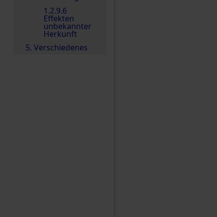
1.2.9.6
Effekten
unbekannter
Herkunft
5. Verschiedenes